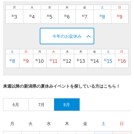
月
火
水
木
金
土
日
8/
8/
8/
8/
8/
8/
8/
3
4
5
6
7
8
9
今年のお盆休み
土
日
月
火
水
木
金
土
日
8/
8/
8/
8/
8/
8/
8/
8/
8/
8
9
10
11
12
13
14
15
16
来週以降の新潟県の夏休みイベントを探している方はこちら！
6月
7月
8月
月
火
水
木
金
土
日