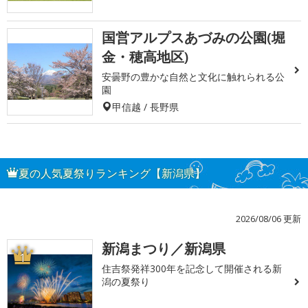
国営アルプスあづみの公園(堀
金・穂高地区)
安曇野の豊かな自然と文化に触れられる公
園
甲信越 / 長野県
夏の人気夏祭りランキング【新潟県】
2026/08/06 更新
新潟まつり／新潟県
1
住吉祭発祥300年を記念して開催される新
潟の夏祭り