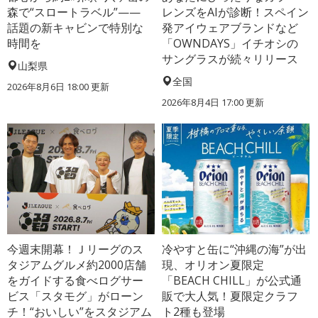
森で“スロートラベル”——
レンズをAIが診断！スペイン
話題の新キャビンで特別な
発アイウェアブランドなど
時間を
「OWNDAYS」イチオシの
サングラスが続々リリース
山梨県
全国
2026年8月6日 18:00
更新
2026年8月4日 17:00
更新
今週末開幕！Ｊリーグのス
冷やすと缶に“沖縄の海”が出
タジアムグルメ約2000店舗
現、オリオン夏限定
をガイドする食べログサー
「BEACH CHILL」が公式通
ビス「スタモグ」がローン
販で大人気！夏限定クラフ
チ！“おいしい”をスタジアム
ト2種も登場