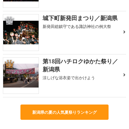
城下町新発田まつり／新潟県
2
新発田総鎮守である諏訪神社の例大祭
第18回ハチロクゆかた祭り／
3
新潟県
涼しげな浴衣姿で出かけよう
新潟県の夏の人気夏祭りランキング