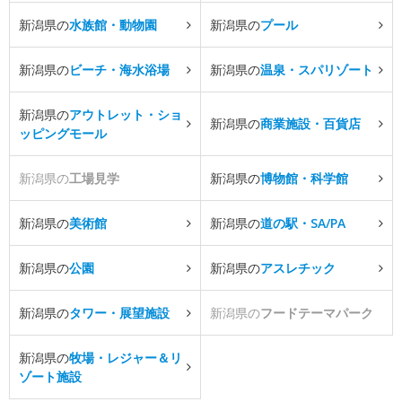
新潟県の
水族館・動物園
新潟県の
プール
新潟県の
ビーチ・海水浴場
新潟県の
温泉・スパリゾート
新潟県の
アウトレット・ショ
新潟県の
商業施設・百貨店
ッピングモール
新潟県の
工場見学
新潟県の
博物館・科学館
新潟県の
美術館
新潟県の
道の駅・SA/PA
新潟県の
公園
新潟県の
アスレチック
新潟県の
タワー・展望施設
新潟県の
フードテーマパーク
新潟県の
牧場・レジャー＆リ
ゾート施設