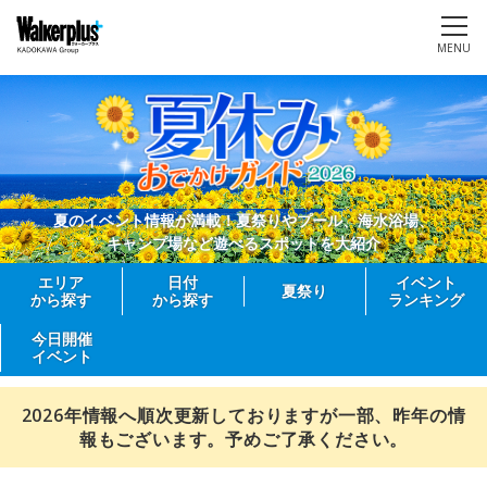
MENU
夏のイベント情報が満載！夏祭りやプール、海水浴場、
キャンプ場など遊べるスポットを大紹介
エリア
日付
イベント
夏祭り
から探す
から探す
ランキング
今日開催
イベント
2026年情報へ順次更新しておりますが一部、昨年の情
報もございます。予めご了承ください。