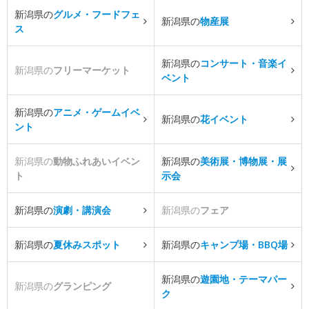
新潟県の
グルメ・フードフェ
新潟県の
物産展
ス
新潟県の
コンサート・音楽イ
新潟県の
フリーマーケット
ベント
新潟県の
アニメ・ゲームイベ
新潟県の
花イベント
ント
新潟県の
動物ふれあいイベン
新潟県の
美術展・博物展・展
ト
示会
新潟県の
演劇・講演会
新潟県の
フェア
新潟県の
夏休みスポット
新潟県の
キャンプ場・BBQ場
新潟県の
遊園地・テーマパー
新潟県の
グランピング
ク