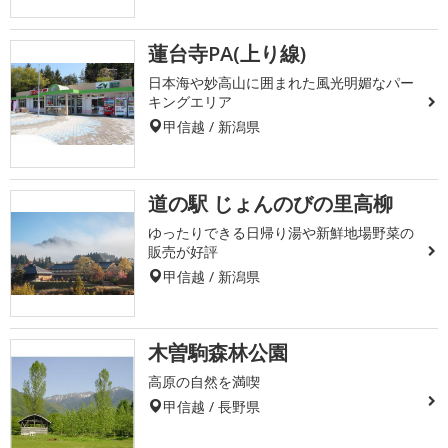
蓮台寺PA(上り線)
日本海や妙高山に囲まれた風光明媚なパー
キングエリア
甲信越 / 新潟県
道の駅 じょんのびの里高柳
ゆったりできる日帰り湯や新鮮地場野菜の
販売が好評
甲信越 / 新潟県
木曽駒森林公園
高原の自然を満喫
甲信越 / 長野県