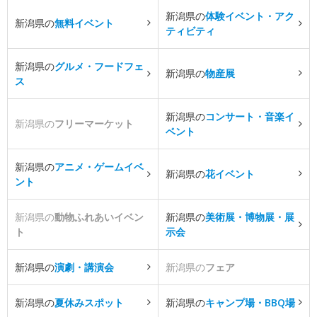
新潟県の
体験イベント・アク
新潟県の
無料イベント
ティビティ
新潟県の
グルメ・フードフェ
新潟県の
物産展
ス
新潟県の
コンサート・音楽イ
新潟県の
フリーマーケット
ベント
新潟県の
アニメ・ゲームイベ
新潟県の
花イベント
ント
新潟県の
動物ふれあいイベン
新潟県の
美術展・博物展・展
ト
示会
新潟県の
演劇・講演会
新潟県の
フェア
新潟県の
夏休みスポット
新潟県の
キャンプ場・BBQ場