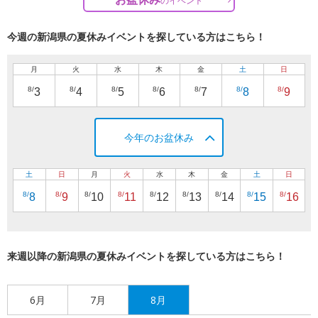
の
イベント
今週の新潟県の夏休みイベントを探している方はこちら！
月
火
水
木
金
土
日
8/
8/
8/
8/
8/
8/
8/
3
4
5
6
7
8
9
今年のお盆休み
土
日
月
火
水
木
金
土
日
8/
8/
8/
8/
8/
8/
8/
8/
8/
8
9
10
11
12
13
14
15
16
来週以降の新潟県の夏休みイベントを探している方はこちら！
6月
7月
8月