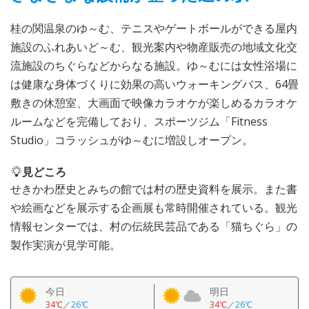
桂の関温泉のゆ～む、テニスやゲートボールができる屋内
施設のふれあいど～む、観光案内や物産販売の地域文化交
流施設のちぐらなどからなる施設。ゆ～むには女性浴場に
は健康な身体づくりに効果の高いウォーキングバス、64畳
敷きの休憩室、大画面で映像カラオケが楽しめるカラオケ
ルームなどを完備しており、スポーツジム「Fitness
Studio」コラッシュがゆ～むに増設しオープン。
見どころ
せきかわ歴史とみちの館では村の歴史資料を展示。また書
や絵画などを展示する企画展も常時開催されている。観光
情報センターでは、村の伝統民芸品である「猫ちぐら」の
製作実演が見学可能。
今日
明日
34℃
／
26℃
34℃
／
26℃