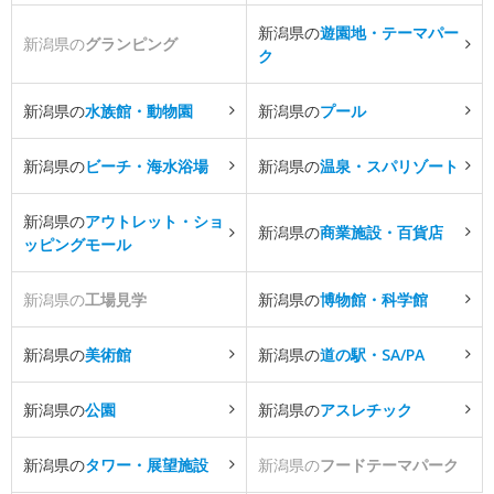
新潟県の
遊園地・テーマパー
新潟県の
グランピング
ク
新潟県の
水族館・動物園
新潟県の
プール
新潟県の
ビーチ・海水浴場
新潟県の
温泉・スパリゾート
新潟県の
アウトレット・ショ
新潟県の
商業施設・百貨店
ッピングモール
新潟県の
工場見学
新潟県の
博物館・科学館
新潟県の
美術館
新潟県の
道の駅・SA/PA
新潟県の
公園
新潟県の
アスレチック
新潟県の
タワー・展望施設
新潟県の
フードテーマパーク