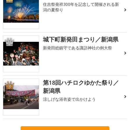
住吉祭発祥300年を記念して開催される新
潟の夏祭り
城下町新発田まつり／新潟県
2
新発田総鎮守である諏訪神社の例大祭
第18回ハチロクゆかた祭り／
3
新潟県
涼しげな浴衣姿で出かけよう