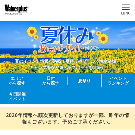
MENU
夏のイベント情報が満載！夏祭りやプール、海水浴場、
キャンプ場など遊べるスポットを大紹介
エリア
日付
イベント
夏祭り
から探す
から探す
ランキング
今日開催
イベント
2026年情報へ順次更新しておりますが一部、昨年の情
報もございます。予めご了承ください。