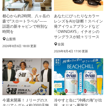
都心から約2時間、八ヶ岳の
あなたにぴったりなカラー
森で“スロートラベル”——
レンズをAIが診断！スペイン
話題の新キャビンで特別な
発アイウェアブランドなど
時間を
「OWNDAYS」イチオシの
サングラスが続々リリース
山梨県
全国
2026年8月6日 18:00
更新
2026年8月4日 17:00
更新
今週末開幕！Ｊリーグのス
冷やすと缶に“沖縄の海”が出
タジアムグルメ約2000店舗
現、オリオン夏限定