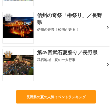
信州の奇祭「榊祭り」／長野
2
県
信州の奇祭！松明が走る！
第45回武石夏祭り／長野県
3
武石地域 夏の一大行事
長野県の夏の人気イベントランキング