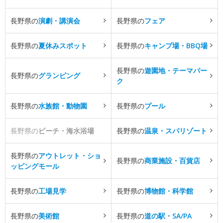
長野県の
演劇・講演会
長野県の
フェア
長野県の
夏休みスポット
長野県の
キャンプ場・BBQ場
長野県の
遊園地・テーマパー
長野県の
グランピング
ク
長野県の
水族館・動物園
長野県の
プール
長野県の
ビーチ・海水浴場
長野県の
温泉・スパリゾート
長野県の
アウトレット・ショ
長野県の
商業施設・百貨店
ッピングモール
長野県の
工場見学
長野県の
博物館・科学館
長野県の
美術館
長野県の
道の駅・SA/PA