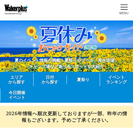
MENU
夏のイベント情報が満載！夏祭りやプール、海水浴場、
キャンプ場など遊べるスポットを大紹介
エリア
日付
イベント
夏祭り
から探す
から探す
ランキング
今日開催
イベント
2026年情報へ順次更新しておりますが一部、昨年の情
報もございます。予めご了承ください。