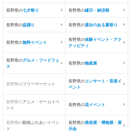
長野県の
七夕祭り
長野県の
縁日・納涼祭
長野県の
盆踊り
長野県の
屋台のある夏祭り
長野県の
体験イベント・アク
長野県の
無料イベント
ティビティ
長野県の
グルメ・フードフェ
長野県の
物産展
ス
長野県の
コンサート・音楽イ
長野県の
フリーマーケット
ベント
長野県の
アニメ・ゲームイベ
長野県の
花イベント
ント
長野県の
動物ふれあいイベン
長野県の
美術展・博物展・展
ト
示会