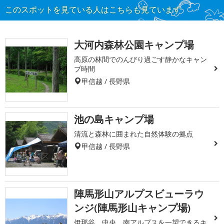
このスポットを見ている人はこちらも見ています
大河内森林公園キャンプ場
高原の林間でのんびり過ごす静かなキャン
プ時間
甲信越 / 長野県
池の島キャンプ場
清流と森林に囲まれた自然体験の拠点
甲信越 / 長野県
陣馬形山アルプスビューラウ
ンジ(陣馬形山キャンプ場)
伊那谷、中央、南アルプスを一望できるキ