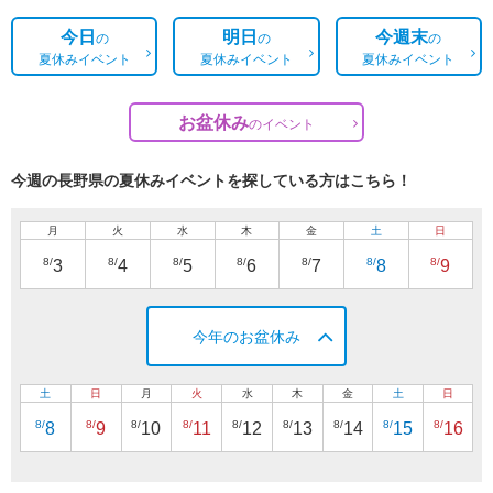
今日
明日
今週末
の
の
の
夏休みイベント
夏休みイベント
夏休みイベント
お盆休み
の
イベント
今週の長野県の夏休みイベントを探している方はこちら！
月
火
水
木
金
土
日
8/
8/
8/
8/
8/
8/
8/
3
4
5
6
7
8
9
今年のお盆休み
土
日
月
火
水
木
金
土
日
8/
8/
8/
8/
8/
8/
8/
8/
8/
8
9
10
11
12
13
14
15
16