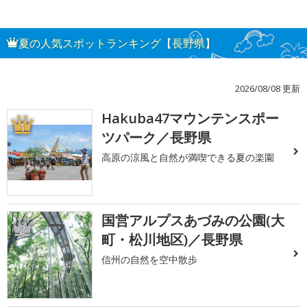
夏の人気スポットランキング【長野県】
2026/08/08 更新
Hakuba47マウンテンスポー
1
ツパーク／長野県
高原の涼風と自然が満喫できる夏の楽園
国営アルプスあづみの公園(大
2
町・松川地区)／長野県
信州の自然を空中散歩