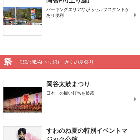
阿智PA(上り線)
パーキングエリアながらセルフスタンドが
あり便利
「諏訪湖SA(下り線)」近くの夏祭り
岡谷太鼓まつり
日本一の揃い打ちを披露
すわのね夏の特別イベントマ
ジック公演