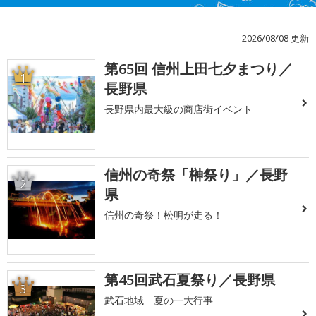
2026/08/08 更新
第65回 信州上田七夕まつり／
1
長野県
長野県内最大級の商店街イベント
信州の奇祭「榊祭り」／長野
2
県
信州の奇祭！松明が走る！
第45回武石夏祭り／長野県
3
武石地域 夏の一大行事