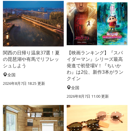
関西の日帰り温泉37選！夏
【映画ランキング】『スパ
の琵琶湖や有馬でリフレッ
イダーマン』シリーズ最高
シュしよう
発進で初登場V！『ちいか
わ』は2位、新作3本がラン
全国
クイン
2026年8月7日 18:25
更新
全国
2026年8月7日 11:00
更新