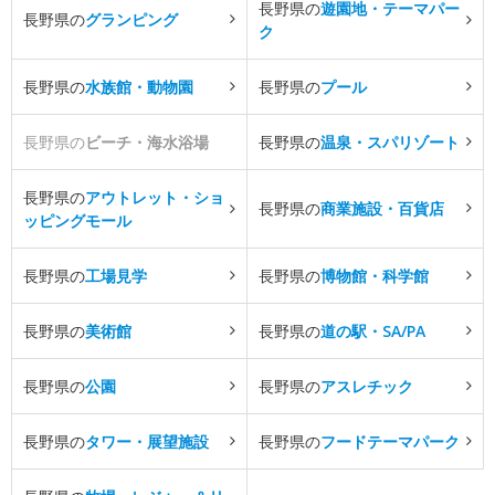
長野県の
遊園地・テーマパー
長野県の
グランピング
ク
長野県の
水族館・動物園
長野県の
プール
長野県の
ビーチ・海水浴場
長野県の
温泉・スパリゾート
長野県の
アウトレット・ショ
長野県の
商業施設・百貨店
ッピングモール
長野県の
工場見学
長野県の
博物館・科学館
長野県の
美術館
長野県の
道の駅・SA/PA
長野県の
公園
長野県の
アスレチック
長野県の
タワー・展望施設
長野県の
フードテーマパーク