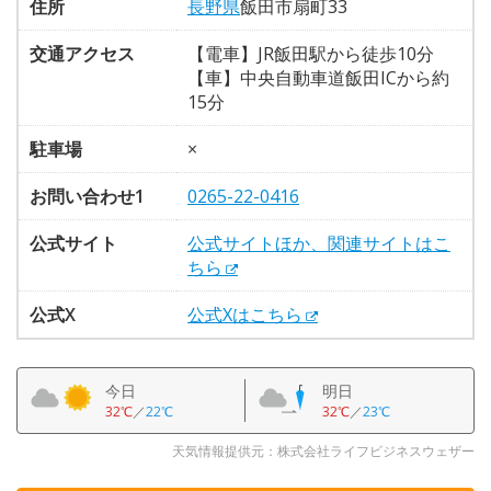
住所
長野県
飯田市扇町33
交通アクセス
【電車】JR飯田駅から徒歩10分
【車】中央自動車道飯田ICから約
15分
駐車場
×
お問い合わせ1
0265-22-0416
公式サイト
公式サイトほか、関連サイトはこ
ちら
公式X
公式Xはこちら
今日
明日
32℃
／
22℃
32℃
／
23℃
天気情報提供元：株式会社ライフビジネスウェザー