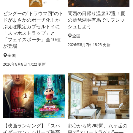
ピングーの“トラウマ回”のト
関西の日帰り温泉37選！夏
ドがまさかのポーチ化！か
の琵琶湖や有馬でリフレッ
ぷえぼ限定カプセルトイに
シュしよう
「スマホストラップ」と
全国
「フェイスポーチ」全10種
2026年8月7日 18:25
更新
が登場
全国
2026年8月8日 17:22
更新
【映画ランキング】『スパ
都心から約2時間、八ヶ岳の
イダーマン』シリーズ最高
森で“スロートラベル”——