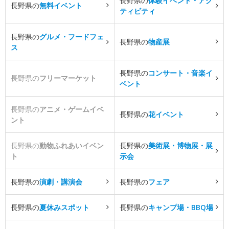
長野県の
体験イベント・アク
長野県の
無料イベント
ティビティ
長野県の
グルメ・フードフェ
長野県の
物産展
ス
長野県の
コンサート・音楽イ
長野県の
フリーマーケット
ベント
長野県の
アニメ・ゲームイベ
長野県の
花イベント
ント
長野県の
動物ふれあいイベン
長野県の
美術展・博物展・展
ト
示会
長野県の
演劇・講演会
長野県の
フェア
長野県の
夏休みスポット
長野県の
キャンプ場・BBQ場