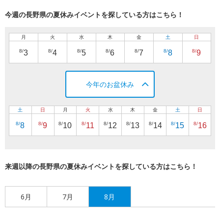
今週の長野県の夏休みイベントを探している方はこちら！
月
火
水
木
金
土
日
8/
8/
8/
8/
8/
8/
8/
3
4
5
6
7
8
9
今年のお盆休み
土
日
月
火
水
木
金
土
日
8/
8/
8/
8/
8/
8/
8/
8/
8/
8
9
10
11
12
13
14
15
16
来週以降の長野県の夏休みイベントを探している方はこちら！
6月
7月
8月