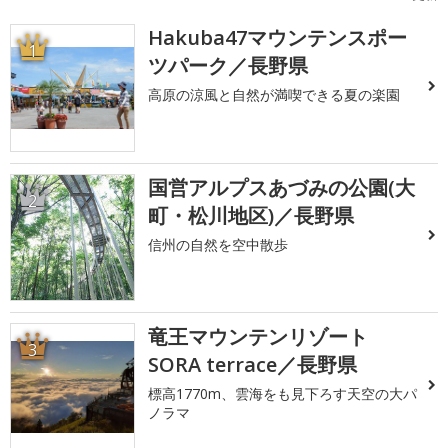
Hakuba47マウンテンスポー
1
ツパーク／長野県
高原の涼風と自然が満喫できる夏の楽園
国営アルプスあづみの公園(大
2
町・松川地区)／長野県
信州の自然を空中散歩
竜王マウンテンリゾート
3
SORA terrace／長野県
標高1770m、雲海をも見下ろす天空の大パ
ノラマ