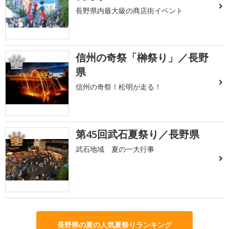
長野県内最大級の商店街イベント
信州の奇祭「榊祭り」／長野
2
県
信州の奇祭！松明が走る！
第45回武石夏祭り／長野県
3
武石地域 夏の一大行事
長野県の夏の人気夏祭りランキング