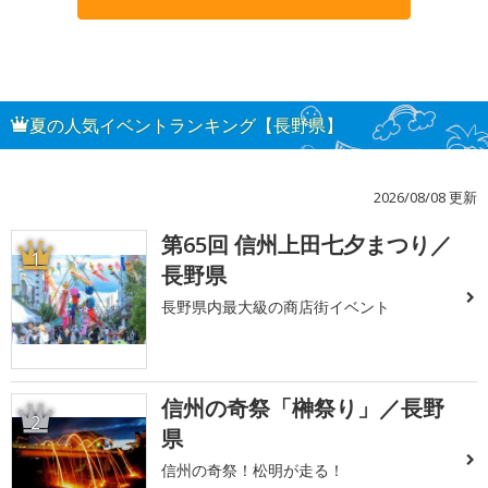
夏の人気イベントランキング【長野県】
2026/08/08 更新
第65回 信州上田七夕まつり／
1
長野県
長野県内最大級の商店街イベント
信州の奇祭「榊祭り」／長野
2
県
信州の奇祭！松明が走る！