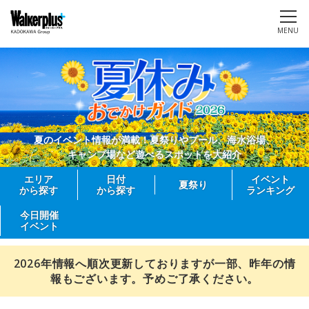
MENU
夏のイベント情報が満載！夏祭りやプール、海水浴場、
キャンプ場など遊べるスポットを大紹介
エリア
日付
イベント
夏祭り
から探す
から探す
ランキング
今日開催
イベント
2026年情報へ順次更新しておりますが一部、昨年の情
報もございます。予めご了承ください。