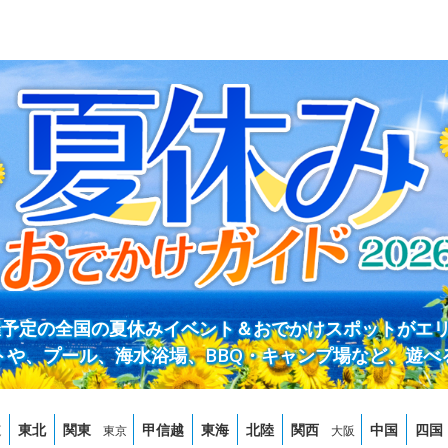
開催予定の全国の夏休みイベント＆おでかけスポットがエ
トや、プール、海水浴場、BBQ・キャンプ場など、遊べ
道
東北
関東
甲信越
東海
北陸
関西
中国
四国
東京
大阪