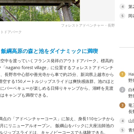
第
4
岡
5
フォレストアドベンチャー・長野
ウトドアパーク
、飯綱高原の森と池をダイナミックに満喫
の空中を渡っていくフランス発祥のアウトドアパーク。標高約
gano forest village」に位置するフォレストアドベンチ
H
、長野市中心部や善光寺から車で約25分、新潟県上越市から
1
野
滑空する150メートルジップスライドは爽快感抜群。池のほと
軽にバーベキューが楽しめる日帰りキャンプから、湖畔を見渡
白
2
ではキャンプも満喫できる。
野
竜
3
長
満点の「アドベンチャーコース」に加え、身長110センチから
山
4
6月にリニューアルオープン。 飯綱山をバックに大座法師池の
青
5
トルジップスライドは、キャノピーコースでも体験できる。