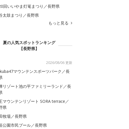
20回いいやま灯篭まつり／長野県
谷太鼓まつり／長野県
もっと見る
夏の人気スポットランキング
【長野県】
2026/08/06 更新
akuba47マウンテンスポーツパーク／長
県
樺リゾート池の平ファミリーランド／長
県
王マウンテンリゾート SORA terrace／
野県
田牧場／長野県
垣公園市民プール／長野県