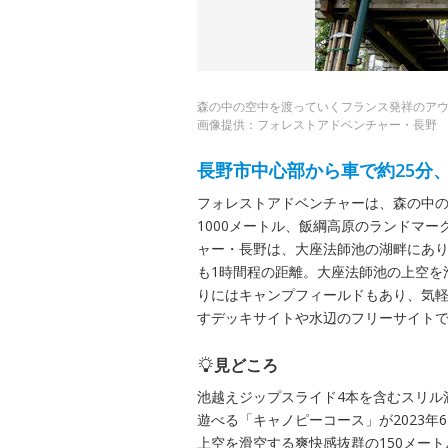
森の中の空中を渡っていくフランス発祥のア
画像提供：フォレストアドベンチャー・長野
長野市中心部から車で約25分
フォレストアドベンチャーは、森の中
1000メートル、飯綱高原のランドマーク「na
ャー・長野は、大座法師池の湖畔にあり
も1時間程の距離。大座法師池の上空を
りにはキャンプフィールドもあり、気
すデッキサイトや水辺のフリーサイト
見どころ
池越えジップスライド4本を含むスリル
遊べる「キャノピーコース」が2023年
上空を滑空する爽快感抜群の150メー