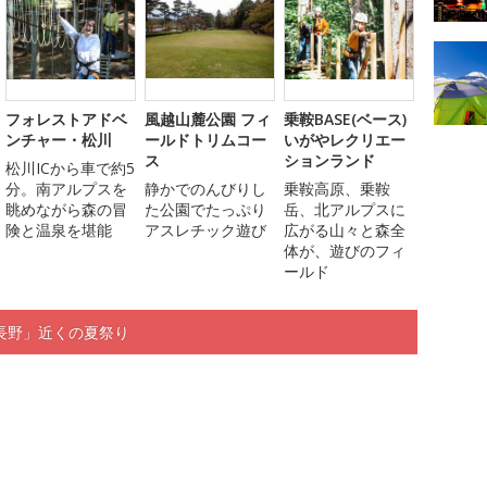
フォレストアドベ
風越山麓公園 フィ
乗鞍BASE(ベース)
ンチャー・松川
ールドトリムコー
いがやレクリエー
ス
ションランド
松川ICから車で約5
分。南アルプスを
静かでのんびりし
乗鞍高原、乗鞍
眺めながら森の冒
た公園でたっぷり
岳、北アルプスに
険と温泉を堪能
アスレチック遊び
広がる山々と森全
体が、遊びのフィ
ールド
長野」近くの夏祭り