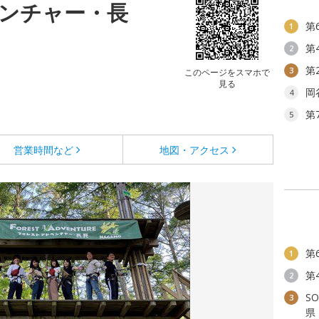
ンチャー・長
第
1
第
2
第
3
このページをスマホで
見る
岡
4
第
5
営業時間など
地図・アクセス
第
1
第
2
S
3
県