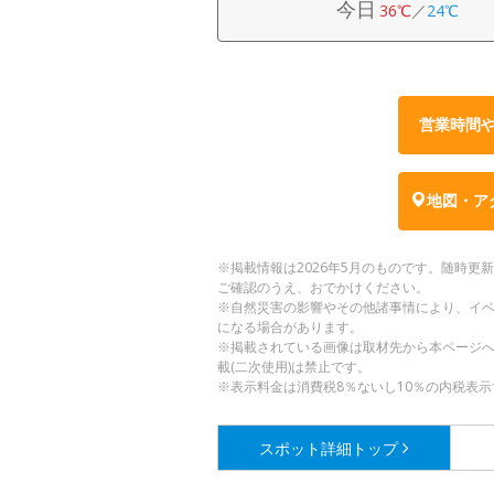
今日
36℃
／
24℃
営業時間
地図・ア
※掲載情報は2026年5月のものです。随時
ご確認のうえ、おでかけください。
※自然災害の影響やその他諸事情により、イ
になる場合があります。
※掲載されている画像は取材先から本ページ
載(二次使用)は禁止です。
※表示料金は消費税8％ないし10％の内税表示
スポット詳細
トップ