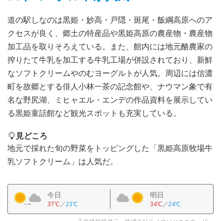
道の駅しなのは黒姫・妙高・戸隠・斑尾・飯綱高原へのア
クセスが良く、郷土の特産品や黒姫高原の農産物・農産物
加工品を取りそろえている。また、館内には地元酪農家の
搾りたて牛乳を加工する牛乳工場が併設されており、新鮮
なソフトクリームやのむヨーグルトが人気。周辺には信濃
町を故郷とする俳人小林一茶の記念館や、ナウマン象で有
名な野尻湖、ミヒャエル・エンデの作品資料を展示してい
る黒姫童話館など観光スポットも充実している。
見どころ
地元で採れた旬の野菜をトッピングした「黒姫高原牧場牛
乳ソフトクリーム」は人気だ。
今日
明日
37℃
／
23℃
34℃
／
24℃