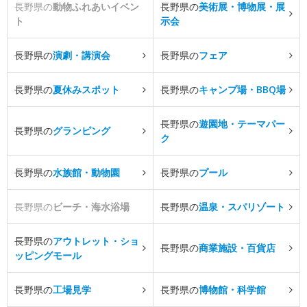
長野県の
動物ふれあいイベン
長野県の
美術展・博物展・展
ト
示会
長野県の
演劇・講演会
長野県の
フェア
長野県の
夏休みスポット
長野県の
キャンプ場・BBQ場
長野県の
遊園地・テーマパー
長野県の
グランピング
ク
長野県の
水族館・動物園
長野県の
プール
長野県の
ビーチ・海水浴場
長野県の
温泉・スパリゾート
長野県の
アウトレット・ショ
長野県の
商業施設・百貨店
ッピングモール
長野県の
工場見学
長野県の
博物館・科学館