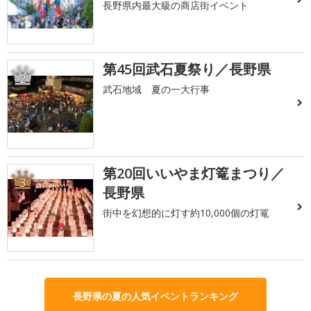
長野県内最大級の商店街イベント
第45回武石夏祭り／長野県
2
武石地域 夏の一大行事
第20回いいやま灯篭まつり／
3
長野県
街中を幻想的に灯す約10,000個の灯篭
長野県の夏の人気イベントランキング