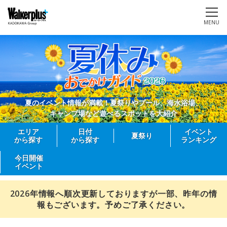
MENU
夏のイベント情報が満載！夏祭りやプール、海水浴場、
キャンプ場など遊べるスポットを大紹介
エリア
日付
イベント
夏祭り
から探す
から探す
ランキング
今日開催
イベント
2026年情報へ順次更新しておりますが一部、昨年の情
報もございます。予めご了承ください。