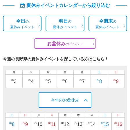
夏休みイベントカレンダーから絞り込む
今日
明日
今週末
の
の
の
夏休みイベント
夏休みイベント
夏休みイベント
お盆休み
の
イベント
今週の長野県の夏休みイベントを探している方はこちら！
月
火
水
木
金
土
日
8/
8/
8/
8/
8/
8/
8/
3
4
5
6
7
8
9
今年のお盆休み
土
日
月
火
水
木
金
土
日
8/
8/
8/
8/
8/
8/
8/
8/
8/
8
9
10
11
12
13
14
15
16