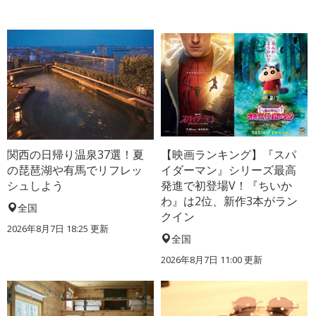
関西の日帰り温泉37選！夏
【映画ランキング】『スパ
の琵琶湖や有馬でリフレッ
イダーマン』シリーズ最高
シュしよう
発進で初登場V！『ちいか
わ』は2位、新作3本がラン
全国
クイン
2026年8月7日 18:25
更新
全国
2026年8月7日 11:00
更新