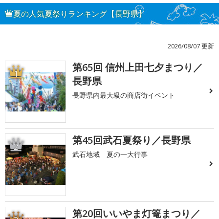
夏の人気夏祭りランキング【長野県】
2026/08/07 更新
第65回 信州上田七夕まつり／
1
長野県
長野県内最大級の商店街イベント
第45回武石夏祭り／長野県
2
武石地域 夏の一大行事
第20回いいやま灯篭まつり／