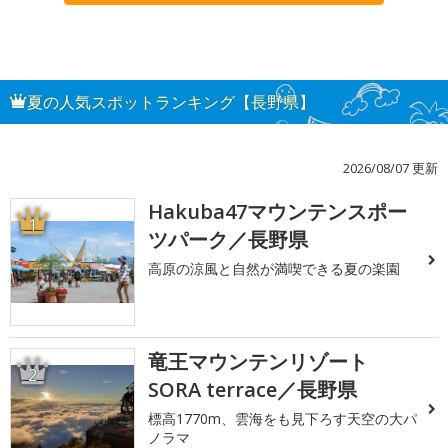
夏の人気スポットランキング【長野県】
2026/08/07 更新
Hakuba47マウンテンスポー
1
ツパーク／長野県
高原の涼風と自然が満喫できる夏の楽園
竜王マウンテンリゾート
2
SORA terrace／長野県
標高1770m、雲海をも見下ろす天空の大パ
ノラマ