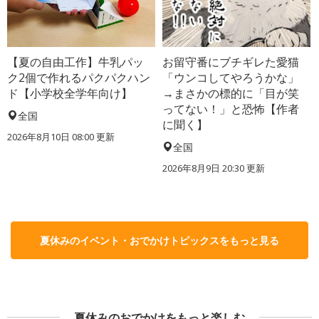
【夏の自由工作】牛乳パッ
お留守番にブチギレた愛猫
ク2個で作れるパクパクハン
「ウンコしてやろうかな」
ド【小学校全学年向け】
→まさかの標的に「目が笑
ってない！」と恐怖【作者
全国
に聞く】
2026年8月10日 08:00
更新
全国
2026年8月9日 20:30
更新
夏休みのイベント・おでかけトピックスをもっと見る
夏休みのおでかけをもっと楽しむ