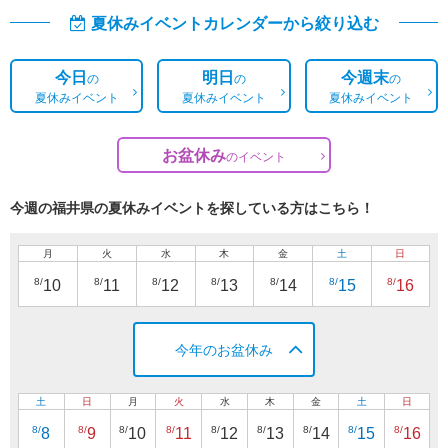
夏休みイベントカレンダーから絞り込む
今日
明日
今週末
の
の
の
夏休みイベント
夏休みイベント
夏休みイベント
お盆休み
の
イベント
今週の福井県の夏休みイベントを探している方はこちら！
月
火
水
木
金
土
日
8/
8/
8/
8/
8/
8/
8/
10
11
12
13
14
15
16
今年のお盆休み
土
日
月
火
水
木
金
土
日
8/
8/
8/
8/
8/
8/
8/
8/
8/
8
9
10
11
12
13
14
15
16