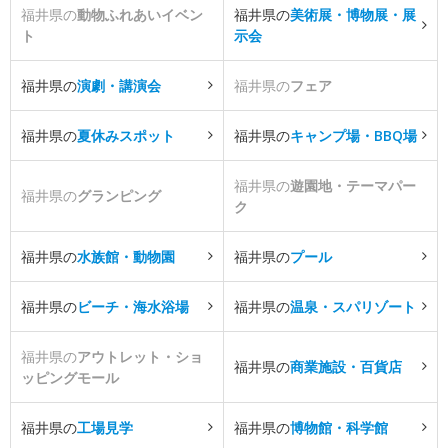
福井県の
動物ふれあいイベン
福井県の
美術展・博物展・展
ト
示会
福井県の
演劇・講演会
福井県の
フェア
福井県の
夏休みスポット
福井県の
キャンプ場・BBQ場
福井県の
遊園地・テーマパー
福井県の
グランピング
ク
福井県の
水族館・動物園
福井県の
プール
福井県の
ビーチ・海水浴場
福井県の
温泉・スパリゾート
福井県の
アウトレット・ショ
福井県の
商業施設・百貨店
ッピングモール
福井県の
工場見学
福井県の
博物館・科学館