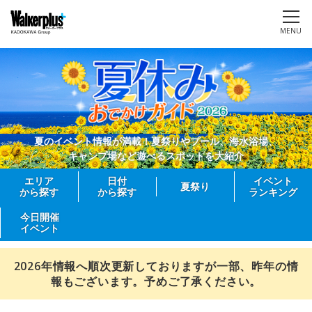
MENU
夏のイベント情報が満載！夏祭りやプール、海水浴場、
キャンプ場など遊べるスポットを大紹介
エリア
日付
イベント
夏祭り
から探す
から探す
ランキング
今日開催
イベント
2026年情報へ順次更新しておりますが一部、昨年の情
報もございます。予めご了承ください。