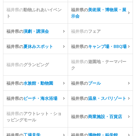
福井県の
動物ふれあいイベン
福井県の
美術展・博物展・展
ト
示会
福井県の
演劇・講演会
福井県の
フェア
福井県の
夏休みスポット
福井県の
キャンプ場・BBQ場
福井県の
遊園地・テーマパー
福井県の
グランピング
ク
福井県の
水族館・動物園
福井県の
プール
福井県の
ビーチ・海水浴場
福井県の
温泉・スパリゾート
福井県の
アウトレット・ショ
福井県の
商業施設・百貨店
ッピングモール
福井県の
工場見学
福井県の
博物館・科学館