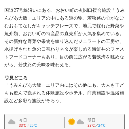
国道27号線沿いにある、おおい町の玄関口複合施設「うみ
んぴあ大飯」エリアの中にある道の駅。若狭路の心がなご
むおもてなしがキャッチフレーズで、地元で採れた野菜や
魚介類、おおい町の特産品の直売所が人気を集めている。
その新鮮な野菜や果物を練り込んだジェラートの工房や、
水揚げされた魚の日替わりネタが楽しめる海鮮丼のファス
トフードコーナーもあり、目の前に広がる若狭湾を眺めな
がら、若狭路の美味を味わえる。
見どころ
「うみんぴあ大飯」エリア内にはその他にも、大人も子ど
もも遊んで癒される体験施設やホテル、商業施設や温浴施
設など多彩な施設がそろう。
今日
明日
33℃
／
25℃
33℃
／
24℃