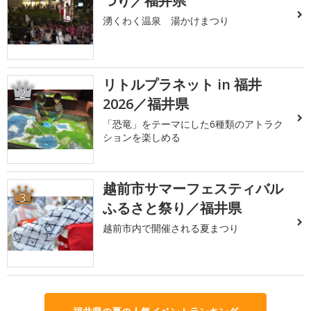
つり／福井県
湧くわく温泉 湯かけまつり
リトルプラネット in 福井
2
2026／福井県
「恐竜」をテーマにした6種類のアトラク
ションを楽しめる
越前市サマーフェスティバル
3
ふるさと祭り／福井県
越前市内で開催される夏まつり