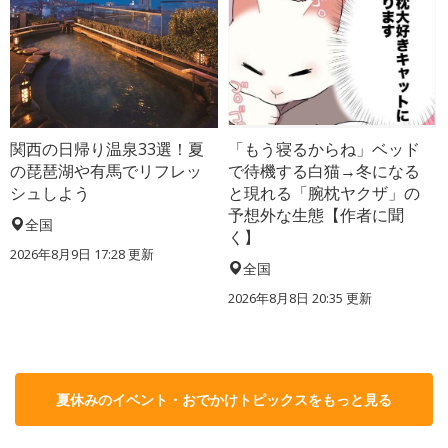
関西の日帰り温泉33選！夏
「もう寝るからね」ベッド
の琵琶湖や有馬でリフレッ
で待機する白猫→冬になる
シュしよう
と現れる「腕枕ヤクザ」の
予想外な生態【作者に聞
全国
く】
2026年8月9日 17:28
更新
全国
2026年8月8日 20:35
更新
夏休みのイベント・おでかけトピックスをもっと見る