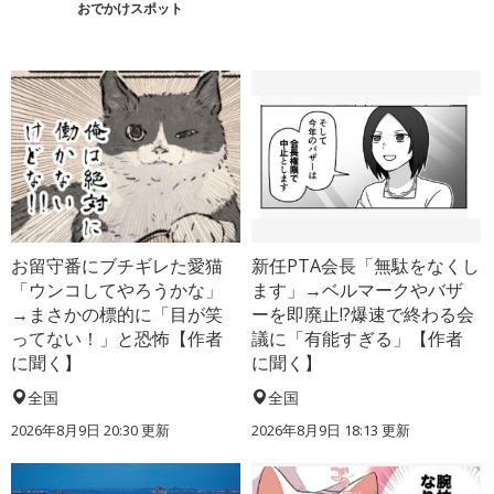
おでかけスポット
お留守番にブチギレた愛猫
新任PTA会長「無駄をなくし
「ウンコしてやろうかな」
ます」→ベルマークやバザ
→まさかの標的に「目が笑
ーを即廃止!?爆速で終わる会
ってない！」と恐怖【作者
議に「有能すぎる」【作者
に聞く】
に聞く】
全国
全国
2026年8月9日 20:30
更新
2026年8月9日 18:13
更新