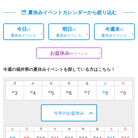
夏休みイベントカレンダーから絞り込む
今日
明日
今週末
の
の
の
夏休みイベント
夏休みイベント
夏休みイベント
お盆休み
の
イベント
今週の福井県の夏休みイベントを探している方はこちら！
月
火
水
木
金
土
日
8/
8/
8/
8/
8/
8/
8/
3
4
5
6
7
8
9
今年のお盆休み
土
日
月
火
水
木
金
土
日
8/
8/
8/
8/
8/
8/
8/
8/
8/