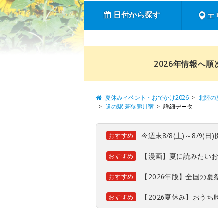
日付から探す
エ
2026年情報へ
夏休みイベント・おでかけ2026
北陸の
道の駅 若狭熊川宿
詳細データ
今週末8/8(土)～8/9
おすすめ
【漫画】夏に読みたい
おすすめ
【2026年版】全国の
おすすめ
【2026夏休み】おう
おすすめ