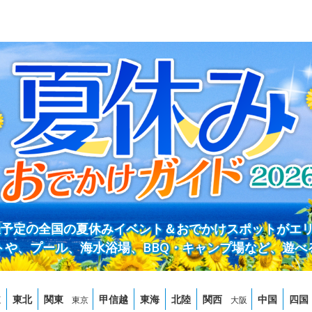
開催予定の全国の夏休みイベント＆おでかけスポットがエ
トや、プール、海水浴場、BBQ・キャンプ場など、遊べ
道
東北
関東
甲信越
東海
北陸
関西
中国
四国
東京
大阪