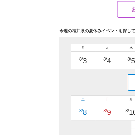
今週の福井県の夏休みイベントを探し
月
火
水
8/
8/
8/
3
4
5
土
日
月
8/
8/
8/
8
9
1