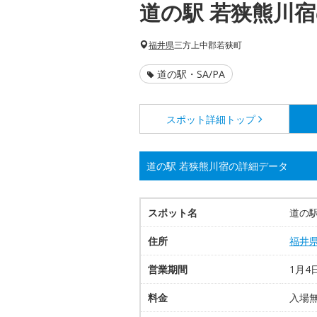
道の駅 若狭熊川
福井県
三方上中郡若狭町
道の駅・SA/PA
スポット詳細
トップ
道の駅 若狭熊川宿の詳細データ
スポット名
道の駅
住所
福井
営業期間
1月4
料金
入場