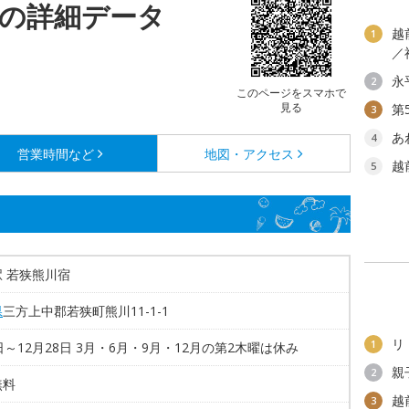
宿の詳細データ
越
1
／
永
2
このページをスマホで
見る
第
3
あ
4
営業時間など
地図・アクセス
越
5
 若狭熊川宿
県
三方上中郡若狭町熊川11-1-1
リ
1
日～12月28日 3月・6月・9月・12月の第2木曜は休み
親
2
無料
越
3