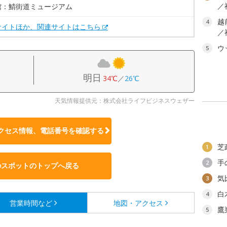
／
館：鯖街道ミュージアム
越
4
サイトほか、関連サイトはこちら
／
ウ
5
明日
34℃
／
26℃
天気情報提供元：株式会社ライフビジネスウェザー
クセス情報、電話番号を確認する
芝
1
手
2
のスポットのトップへ戻る
気
3
白
4
営業時間など
地図・アクセス
鷹
5