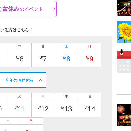
お盆休み
の
イベント
ている方はこちら！
木
金
土
日
8/
8/
8/
8/
6
7
8
9
今年のお盆休み
火
水
木
金
8/
8/
8/
8/
0
11
12
13
14
土
日