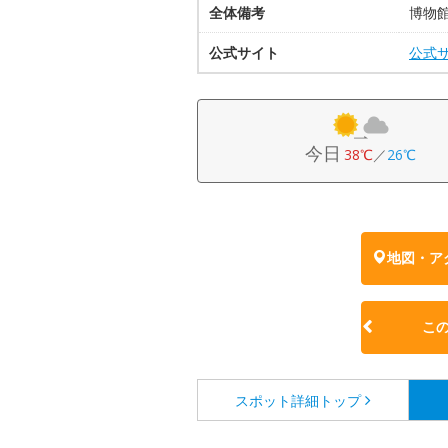
全体備考
博物
公式サイト
公式
今日
38℃
／
26℃
地図・ア
こ
スポット詳細
トップ