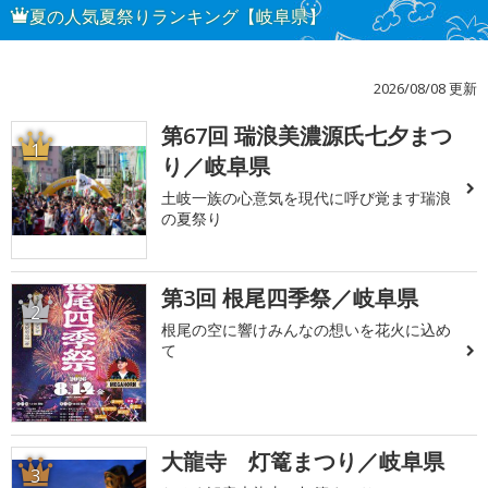
夏の人気夏祭りランキング【岐阜県】
2026/08/08 更新
第67回 瑞浪美濃源氏七夕まつ
1
り／岐阜県
土岐一族の心意気を現代に呼び覚ます瑞浪
の夏祭り
第3回 根尾四季祭／岐阜県
2
根尾の空に響けみんなの想いを花火に込め
て
大龍寺 灯篭まつり／岐阜県
3