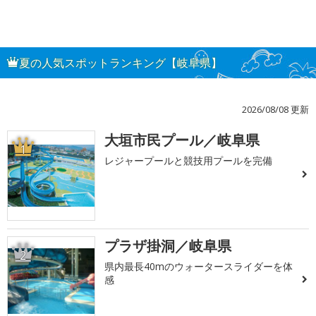
夏の人気スポットランキング【岐阜県】
2026/08/08 更新
大垣市民プール／岐阜県
1
レジャープールと競技用プールを完備
プラザ掛洞／岐阜県
2
県内最長40mのウォータースライダーを体
感