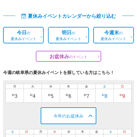
夏休みイベントカレンダーから絞り込む
今日
明日
今週末
の
の
の
夏休みイベント
夏休みイベント
夏休みイベント
お盆休み
の
イベント
今週の岐阜県の夏休みイベントを探している方はこちら！
月
火
水
木
金
土
日
8/
8/
8/
8/
8/
8/
8/
3
4
5
6
7
8
9
今年のお盆休み
土
日
月
火
水
木
金
土
日