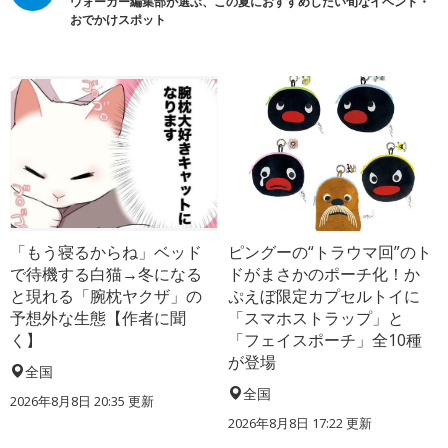
ウォーカー編集部が選ぶ、この夏におすすめしたい旬なイベント・
おでかけスポット
「もう寝るからね」ベッド
ピングーの“トラウマ回”のト
で待機する白猫→冬になる
ドがまさかのポーチ化！か
と現れる「腕枕ヤクザ」の
ぷえぼ限定カプセルトイに
予想外な生態【作者に聞
「スマホストラップ」と
く】
「フェイスポーチ」全10種
が登場
全国
全国
2026年8月8日 20:35
更新
2026年8月8日 17:22
更新