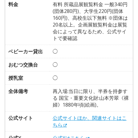
料金
有料 所蔵品展観覧料金 一般340円
(団体280円)、大学生220円(団体
160円)、高校生以下無料 ※団体は
20名以上。企画展観覧料金は展覧
会によって異なるため、公式サイ
トで要確認
ベビーカー貸出
◯
おむつ交換台
◯
授乳室
◯
全体備考
再入場:当日に限り、半券を持参す
る 国宝・重要文化財:山本芳翠《裸
婦》1880年頃(絵画)。
公式サイト
公式サイトほか、関連サイトはこ
ちら
公式X
公式Xはこちら