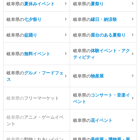
岐阜県の
夏休みイベント
岐阜県の
夏祭り
岐阜県の
七夕祭り
岐阜県の
縁日・納涼祭
岐阜県の
盆踊り
岐阜県の
屋台のある夏祭り
岐阜県の
体験イベント・アク
岐阜県の
無料イベント
ティビティ
岐阜県の
グルメ・フードフェ
岐阜県の
物産展
ス
岐阜県の
コンサート・音楽イ
岐阜県の
フリーマーケット
ベント
岐阜県の
アニメ・ゲームイベ
岐阜県の
花イベント
ント
岐阜県の
動物ふれあいイベン
岐阜県の
美術展・博物展・展