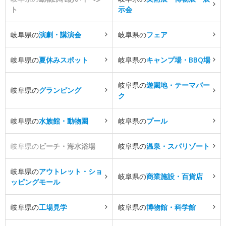
ト
示会
岐阜県の
演劇・講演会
岐阜県の
フェア
岐阜県の
夏休みスポット
岐阜県の
キャンプ場・BBQ場
岐阜県の
遊園地・テーマパー
岐阜県の
グランピング
ク
岐阜県の
水族館・動物園
岐阜県の
プール
岐阜県の
ビーチ・海水浴場
岐阜県の
温泉・スパリゾート
岐阜県の
アウトレット・ショ
岐阜県の
商業施設・百貨店
ッピングモール
岐阜県の
工場見学
岐阜県の
博物館・科学館