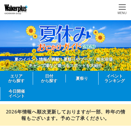
MENU
夏のイベント情報が満載！夏祭りやプール、海水浴場、
キャンプ場など遊べるスポットを大紹介
エリア
日付
イベント
夏祭り
から探す
から探す
ランキング
今日開催
イベント
2026年情報へ順次更新しておりますが一部、昨年の情
報もございます。予めご了承ください。