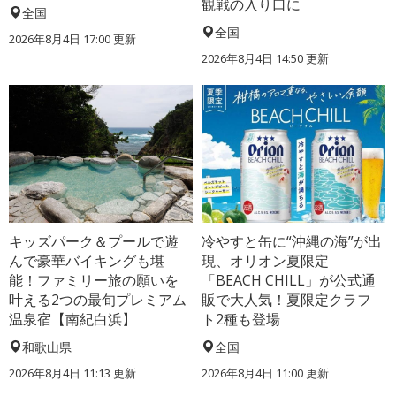
観戦の入り口に
全国
全国
2026年8月4日 17:00
更新
2026年8月4日 14:50
更新
キッズパーク＆プールで遊
冷やすと缶に“沖縄の海”が出
んで豪華バイキングも堪
現、オリオン夏限定
能！ファミリー旅の願いを
「BEACH CHILL」が公式通
叶える2つの最旬プレミアム
販で大人気！夏限定クラフ
温泉宿【南紀白浜】
ト2種も登場
和歌山県
全国
2026年8月4日 11:13
更新
2026年8月4日 11:00
更新