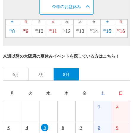
今年のお盆休み
土
日
月
火
水
木
金
土
日
8/
8/
8/
8/
8/
8/
8/
8/
8/
8
9
10
11
12
13
14
15
16
来週以降の大阪府の夏休みイベントを探している方はこちら！
6月
7月
8月
月
火
水
木
金
土
日
1
2
3
4
5
6
7
8
9