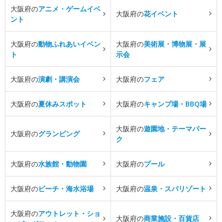
大阪府の
アニメ・ゲームイベ
大阪府の
花イベント
ント
大阪府の
動物ふれあいイベン
大阪府の
美術展・博物展・展
ト
示会
大阪府の
演劇・講演会
大阪府の
フェア
大阪府の
夏休みスポット
大阪府の
キャンプ場・BBQ場
大阪府の
遊園地・テーマパー
大阪府の
グランピング
ク
大阪府の
水族館・動物園
大阪府の
プール
大阪府の
ビーチ・海水浴場
大阪府の
温泉・スパリゾート
大阪府の
アウトレット・ショ
大阪府の
商業施設・百貨店