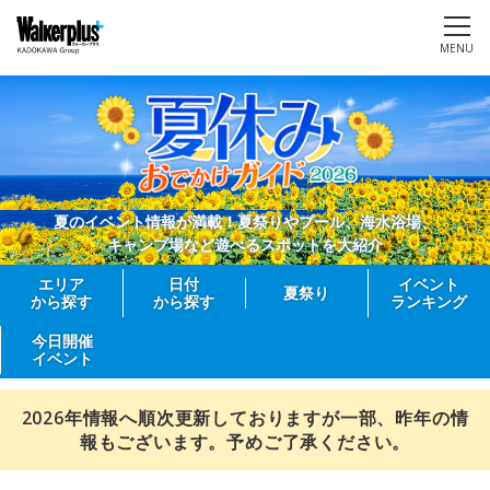
MENU
夏のイベント情報が満載！夏祭りやプール、海水浴場、
キャンプ場など遊べるスポットを大紹介
エリア
日付
イベント
夏祭り
から探す
から探す
ランキング
今日開催
イベント
2026年情報へ順次更新しておりますが一部、昨年の情
報もございます。予めご了承ください。