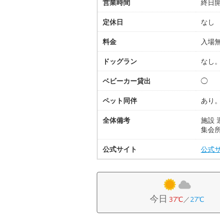
営業時間
終日
定休日
なし
料金
入場
ドッグラン
なし
ベビーカー貸出
◯
ペット同伴
あり
全体備考
施設
集会
公式サイト
公式
今日
37℃
／
27℃