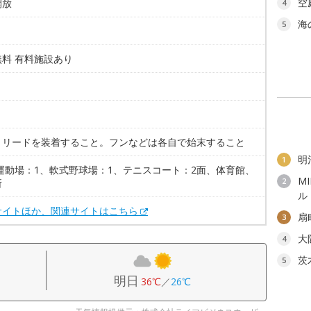
空
開放
4
海
5
無料 有料施設あり
。
。リードを装着すること。フンなどは各自で始末すること
明
1
 運動場：1、軟式野球場：1、テニスコート：2面、体育館、
M
2
所
ル
サイトほか、関連サイトはこちら
扇
3
大
4
茨
5
明日
36℃
／
26℃