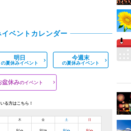
みイベントカレンダー
明日
今週末
の
夏休みイベント
の
夏休みイベント
お盆休み
の
イベント
ている方はこちら！
木
金
土
日
8/
8/
8/
8/