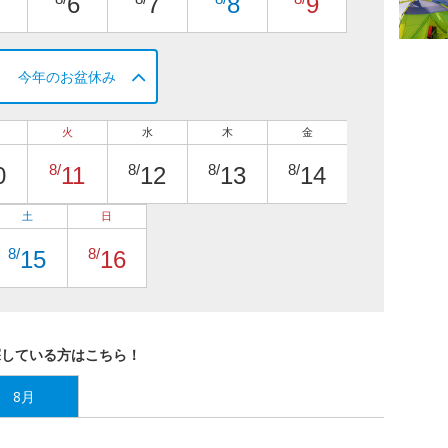
6
7
8
9
今年のお盆休み
火
水
木
金
8/
8/
8/
8/
0
11
12
13
14
土
日
8/
8/
15
16
探している方はこちら！
8月