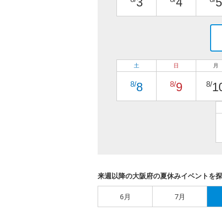
3
4
5
土
日
月
8/
8/
8/
8
9
1
来週以降の大阪府の夏休みイベントを
6月
7月