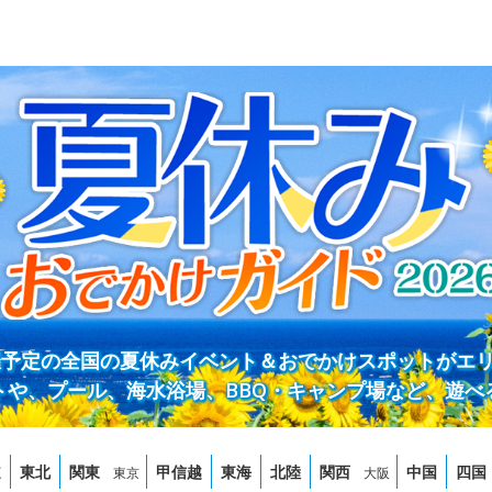
開催予定の全国の夏休みイベント＆おでかけスポットがエ
トや、プール、海水浴場、BBQ・キャンプ場など、遊べ
道
東北
関東
甲信越
東海
北陸
関西
中国
四国
東京
大阪