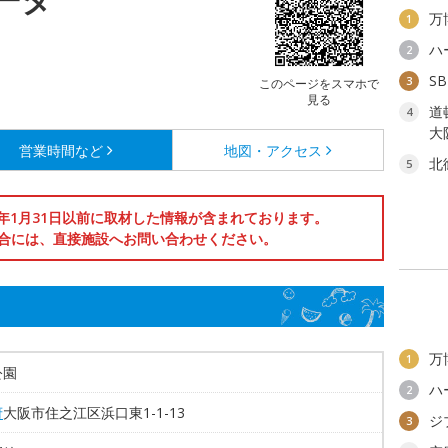
万
1
ハ
2
S
3
このページをスマホで
見る
道
4
大
営業時間など
地図・アクセス
北
5
6年1月31日以前に取材した情報が含まれております。
合には、直接施設へお問い合わせください。
万
1
公園
ハ
2
府
大阪市住之江区浜口東1-1-13
ジ
3