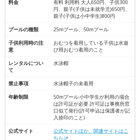
料金
有料 利用料 大人650円、子供300
円、親子(子供は未就学児)650円、
親子(子供は小中学生)800円
プールの種類
25mプール、50mプール
子供利用時の注
おむつを着用している子供は水遊
意
び用おむつ着用のこと
レンタルについ
水泳帽
て
禁止事項
水泳帽子の未着用
年齢制限
50mプール:小中学生が利用の場合
は許可証が必要 許可証は事務所窓
口似て発行(許可申込は保護者が記
入捺印のこと)
公式サイト
公式サイトほか、関連サイトはこ
ちら