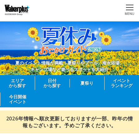
MENU
夏のイベント情報が満載！夏祭りやプール、海水浴場、
キャンプ場など遊べるスポットを大紹介
エリア
日付
イベント
夏祭り
から探す
から探す
ランキング
今日開催
イベント
2026年情報へ順次更新しておりますが一部、昨年の情
報もございます。予めご了承ください。