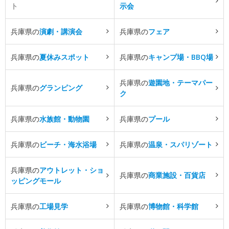
ト
示会
兵庫県の
演劇・講演会
兵庫県の
フェア
兵庫県の
夏休みスポット
兵庫県の
キャンプ場・BBQ場
兵庫県の
遊園地・テーマパー
兵庫県の
グランピング
ク
兵庫県の
水族館・動物園
兵庫県の
プール
兵庫県の
ビーチ・海水浴場
兵庫県の
温泉・スパリゾート
兵庫県の
アウトレット・ショ
兵庫県の
商業施設・百貨店
ッピングモール
兵庫県の
工場見学
兵庫県の
博物館・科学館