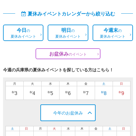
夏休みイベントカレンダーから絞り込む
今日
明日
今週末
の
の
の
夏休みイベント
夏休みイベント
夏休みイベント
お盆休み
の
イベント
今週の兵庫県の夏休みイベントを探している方はこちら！
月
火
水
木
金
土
日
8/
8/
8/
8/
8/
8/
8/
3
4
5
6
7
8
9
今年のお盆休み
土
日
月
火
水
木
金
土
日