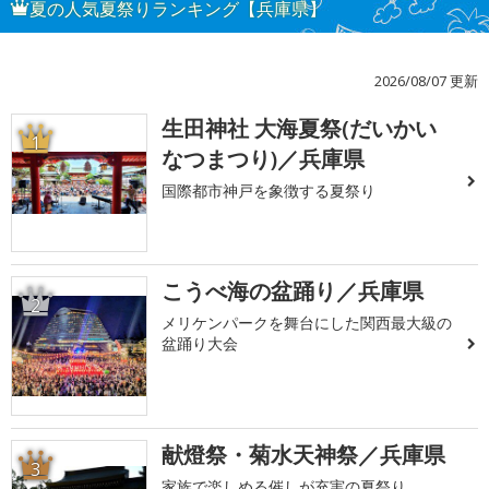
夏の人気夏祭りランキング【兵庫県】
2026/08/07 更新
生田神社 大海夏祭(だいかい
1
なつまつり)／兵庫県
国際都市神戸を象徴する夏祭り
こうべ海の盆踊り／兵庫県
2
メリケンパークを舞台にした関西最大級の
盆踊り大会
献燈祭・菊水天神祭／兵庫県
3
家族で楽しめる催しが充実の夏祭り