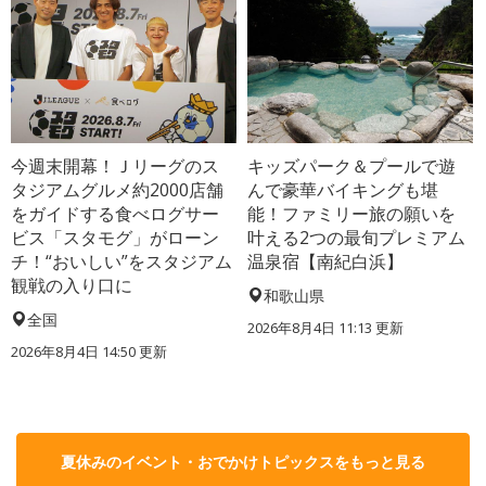
今週末開幕！Ｊリーグのス
キッズパーク＆プールで遊
タジアムグルメ約2000店舗
んで豪華バイキングも堪
をガイドする食べログサー
能！ファミリー旅の願いを
ビス「スタモグ」がローン
叶える2つの最旬プレミアム
チ！“おいしい”をスタジアム
温泉宿【南紀白浜】
観戦の入り口に
和歌山県
全国
2026年8月4日 11:13
更新
2026年8月4日 14:50
更新
夏休みのイベント・おでかけトピックスをもっと見る