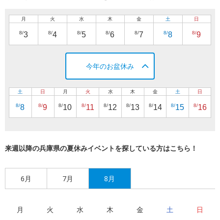
月
火
水
木
金
土
日
8/
8/
8/
8/
8/
8/
8/
3
4
5
6
7
8
9
今年のお盆休み
土
日
月
火
水
木
金
土
日
8/
8/
8/
8/
8/
8/
8/
8/
8/
8
9
10
11
12
13
14
15
16
来週以降の兵庫県の夏休みイベントを探している方はこちら！
6月
7月
8月
月
火
水
木
金
土
日