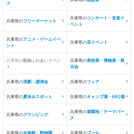
ス
兵庫県の
コンサート・音楽イ
兵庫県の
フリーマーケット
ベント
兵庫県の
アニメ・ゲームイベ
兵庫県の
花イベント
ント
兵庫県の
動物ふれあいイベン
兵庫県の
美術展・博物展・展
ト
示会
兵庫県の
演劇・講演会
兵庫県の
フェア
兵庫県の
夏休みスポット
兵庫県の
キャンプ場・BBQ場
兵庫県の
遊園地・テーマパー
兵庫県の
グランピング
ク
兵庫県の
水族館・動物園
兵庫県の
プール