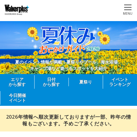
MENU
夏のイベント情報が満載！夏祭りやプール、海水浴場、
キャンプ場など遊べるスポットを大紹介
エリア
日付
イベント
夏祭り
から探す
から探す
ランキング
今日開催
イベント
2026年情報へ順次更新しておりますが一部、昨年の情
報もございます。予めご了承ください。