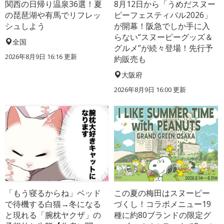
関西の日帰り温泉36選！夏
8月12日から「うめだスヌー
の琵琶湖や有馬でリフレッ
ピーフェスティバル2026」
シュしよう
が開幕！阪急でしか手に入
らない“スヌーピーグッズ＆
全国
グルメ”が続々登場！先行予
2026年8月9日 16:16
更新
約販売も
大阪府
2026年8月9日 16:00
更新
「もう寝るからね」ベッド
この夏の梅田はスヌーピー
で待機する白猫→冬になる
づくし！コラボメニュー19
と現れる「腕枕ヤクザ」の
種に約80ブランドの限定グ