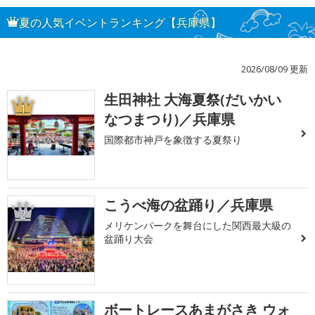
夏の人気イベントランキング【兵庫県】
2026/08/09 更新
生田神社 大海夏祭(だいかい
1
なつまつり)／兵庫県
国際都市神戸を象徴する夏祭り
こうべ海の盆踊り／兵庫県
2
メリケンパークを舞台にした関西最大級の
盆踊り大会
ボートレースあまがさき ウォ