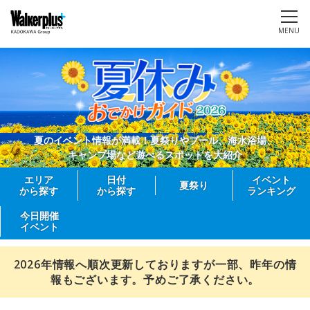
MENU
夏のイベント情報が満載！夏祭りやプール、海水浴場、
キャンプ場など遊べるスポットを大紹介
エリア
日付
イベント
夏祭り
から探す
から探す
ランキング
今日開催
イベント
2026年情報へ順次更新しておりますが一部、昨年の情
報もございます。予めご了承ください。