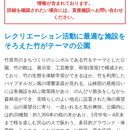
情報が含まれております。
詳細を確認されたい場合には、直接施設へお問い合わせ
ください。
レクリエーション活動に最適な施設を
そろえた竹がテーマの公園
竹原市のまちづくりのシンボルである竹をテーマとした公
園。竹の館は、展示室、工芸教室、和室(茶室)で構成され
ており、竹の生態を体験学習ができるほか、竹を利用した
パイプオルガン風の環響楽器が見れる。山林部の尾根沿い
には各施設を結ぶ散策路があり、のんびり散歩をしながら
森林浴ができ、見晴らしのよい地点に設置された海の展望
台、山の展望台に寄り、一息いれると気分爽快。公園内に
は約20種類・約1,300本の桜の木があり、3月中旬～4月末
まで桜を楽しむ沢山の人で賑わう。多目的グラウンド・体