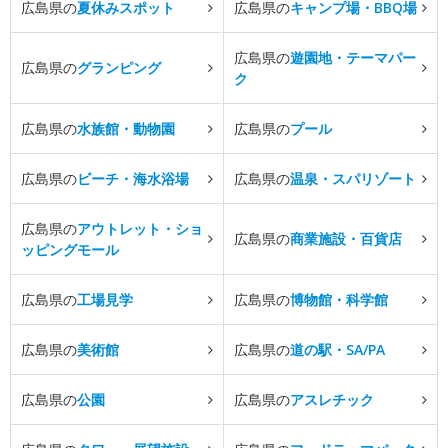
広島県の
夏休みスポット
広島県の
キャンプ場・BBQ場
広島県の
遊園地・テーマパー
広島県の
グランピング
ク
広島県の
水族館・動物園
広島県の
プール
広島県の
ビーチ・海水浴場
広島県の
温泉・スパリゾート
広島県の
アウトレット・ショ
広島県の
商業施設・百貨店
ッピングモール
広島県の
工場見学
広島県の
博物館・科学館
広島県の
美術館
広島県の
道の駅・SA/PA
広島県の
公園
広島県の
アスレチック