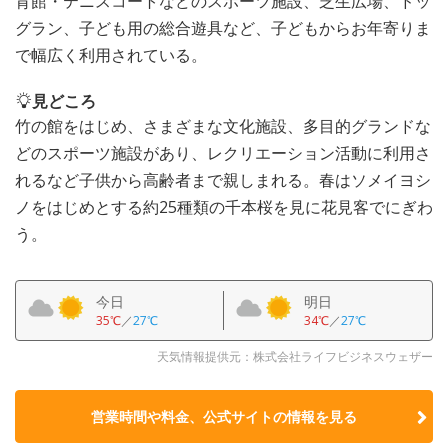
育館・テニスコートなどのスポーツ施設、芝生広場、ドッ
グラン、子ども用の総合遊具など、子どもからお年寄りま
で幅広く利用されている。
見どころ
竹の館をはじめ、さまざまな文化施設、多目的グランドな
どのスポーツ施設があり、レクリエーション活動に利用さ
れるなど子供から高齢者まで親しまれる。春はソメイヨシ
ノをはじめとする約25種類の千本桜を見に花見客でにぎわ
う。
今日
明日
35℃
／
27℃
34℃
／
27℃
天気情報提供元：株式会社ライフビジネスウェザー
営業時間や料金、公式サイトの
情報を見る