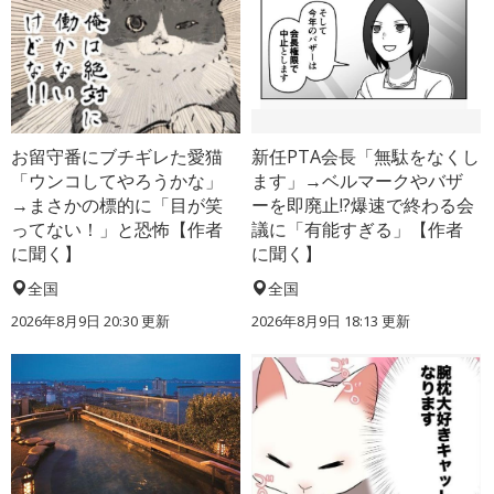
お留守番にブチギレた愛猫
新任PTA会長「無駄をなくし
「ウンコしてやろうかな」
ます」→ベルマークやバザ
→まさかの標的に「目が笑
ーを即廃止!?爆速で終わる会
ってない！」と恐怖【作者
議に「有能すぎる」【作者
に聞く】
に聞く】
全国
全国
2026年8月9日 20:30
更新
2026年8月9日 18:13
更新