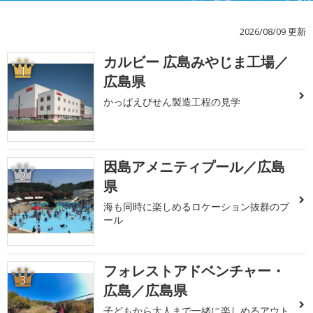
2026/08/09 更新
カルビー 広島みやじま工場／
1
広島県
かっぱえびせん製造工程の見学
因島アメニティプール／広島
2
県
海も同時に楽しめるロケーション抜群のプ
ール
フォレストアドベンチャー・
3
広島／広島県
子どもから大人まで一緒に楽しめるアウト