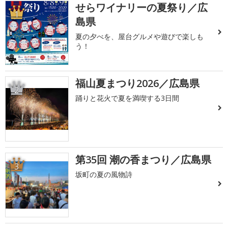
せらワイナリーの夏祭り／広
1
島県
夏の夕べを、屋台グルメや遊びで楽しも
う！
福山夏まつり2026／広島県
2
踊りと花火で夏を満喫する3日間
第35回 潮の香まつり／広島県
3
坂町の夏の風物詩