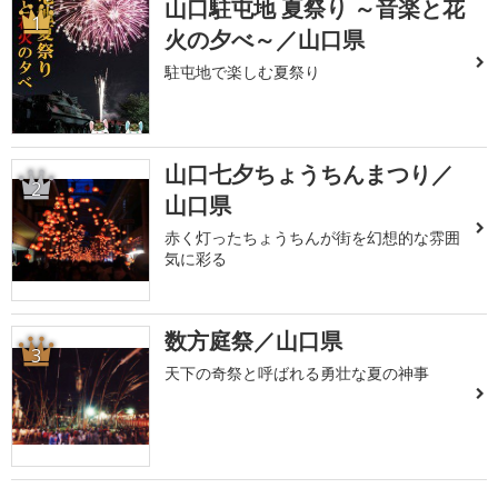
山口駐屯地 夏祭り ～音楽と花
1
火の夕べ～／山口県
駐屯地で楽しむ夏祭り
山口七夕ちょうちんまつり／
2
山口県
赤く灯ったちょうちんが街を幻想的な雰囲
気に彩る
数方庭祭／山口県
3
天下の奇祭と呼ばれる勇壮な夏の神事