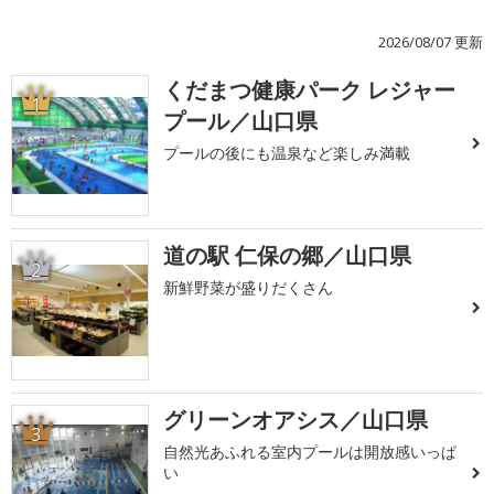
2026/08/07 更新
くだまつ健康パーク レジャー
1
プール／山口県
プールの後にも温泉など楽しみ満載
道の駅 仁保の郷／山口県
2
新鮮野菜が盛りだくさん
グリーンオアシス／山口県
3
自然光あふれる室内プールは開放感いっぱ
い