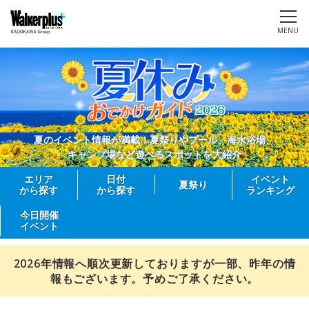
MENU
夏のイベント情報が満載！夏祭りやプール、海水浴場、
キャンプ場など遊べるスポットを大紹介
エリア
日付
イベント
夏祭り
から探す
から探す
ランキング
今日開催
イベント
2026年情報へ順次更新しておりますが一部、昨年の情
報もございます。予めご了承ください。