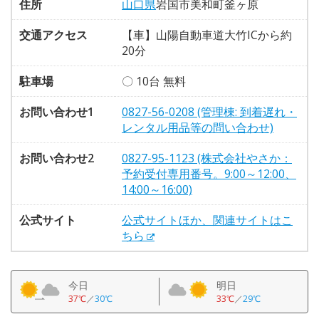
住所
山口県
岩国市美和町釜ヶ原
交通アクセス
【車】山陽自動車道大竹ICから約
20分
駐車場
〇 10台 無料
お問い合わせ1
0827-56-0208 (管理棟: 到着遅れ・
レンタル用品等の問い合わせ)
お問い合わせ2
0827-95-1123 (株式会社やさか：
予約受付専用番号。9:00～12:00、
14:00～16:00)
公式サイト
公式サイトほか、関連サイトはこ
ちら
今日
明日
37℃
／
30℃
33℃
／
29℃