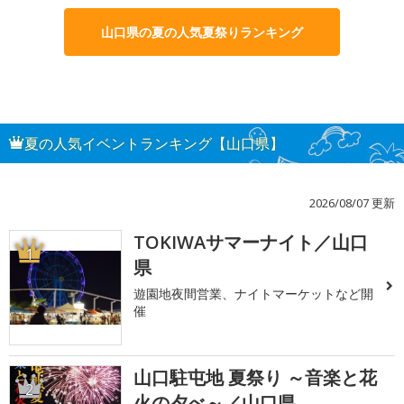
山口県の夏の人気夏祭りランキング
夏の人気イベントランキング【山口県】
2026/08/07 更新
TOKIWAサマーナイト／山口
1
県
遊園地夜間営業、ナイトマーケットなど開
催
山口駐屯地 夏祭り ～音楽と花
2
火の夕べ～／山口県