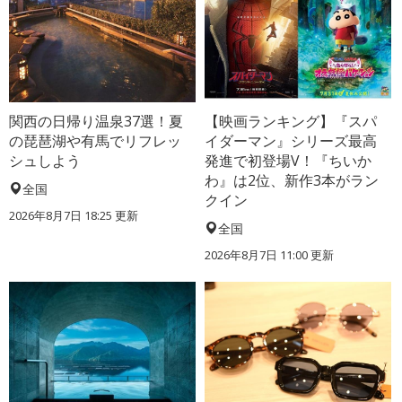
関西の日帰り温泉37選！夏
【映画ランキング】『スパ
の琵琶湖や有馬でリフレッ
イダーマン』シリーズ最高
シュしよう
発進で初登場V！『ちいか
わ』は2位、新作3本がラン
全国
クイン
2026年8月7日 18:25
更新
全国
2026年8月7日 11:00
更新