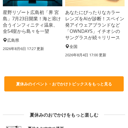
星野リゾート広島初「界 宮
あなたにぴったりなカラー
島」7月23日開業！海と溶け
レンズをAIが診断！スペイン
合うインフィニティ温泉、
発アイウェアブランドなど
全54室から島々を一望
「OWNDAYS」イチオシの
サングラスが続々リリース
広島県
全国
2026年8月6日 17:27
更新
2026年8月4日 17:00
更新
夏休みのイベント・おでかけトピックスをもっと見る
夏休みのおでかけをもっと楽しむ