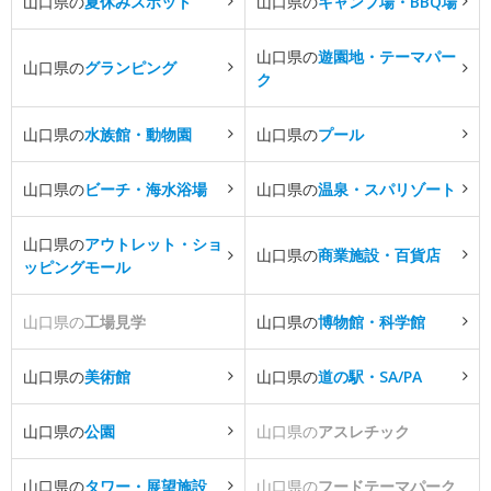
山口県の
夏休みスポット
山口県の
キャンプ場・BBQ場
山口県の
遊園地・テーマパー
山口県の
グランピング
ク
山口県の
水族館・動物園
山口県の
プール
山口県の
ビーチ・海水浴場
山口県の
温泉・スパリゾート
山口県の
アウトレット・ショ
山口県の
商業施設・百貨店
ッピングモール
山口県の
工場見学
山口県の
博物館・科学館
山口県の
美術館
山口県の
道の駅・SA/PA
山口県の
公園
山口県の
アスレチック
山口県の
タワー・展望施設
山口県の
フードテーマパーク