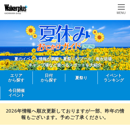
MENU
夏のイベント情報が満載！夏祭りやプール、海水浴場、
キャンプ場など遊べるスポットを大紹介
エリア
日付
イベント
夏祭り
から探す
から探す
ランキング
今日開催
イベント
2026年情報へ順次更新しておりますが一部、昨年の情
報もございます。予めご了承ください。