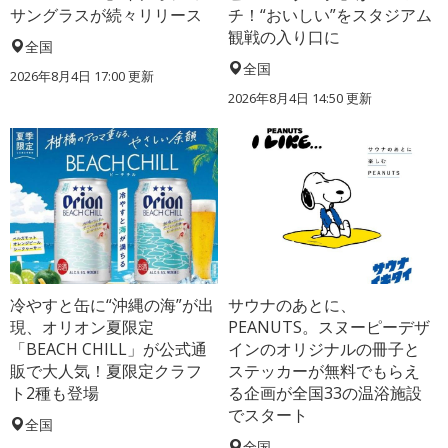
サングラスが続々リリース
チ！“おいしい”をスタジアム
観戦の入り口に
全国
全国
2026年8月4日 17:00
更新
2026年8月4日 14:50
更新
冷やすと缶に“沖縄の海”が出
サウナのあとに、
現、オリオン夏限定
PEANUTS。スヌーピーデザ
「BEACH CHILL」が公式通
インのオリジナルの冊子と
販で大人気！夏限定クラフ
ステッカーが無料でもらえ
ト2種も登場
る企画が全国33の温浴施設
でスタート
全国
全国