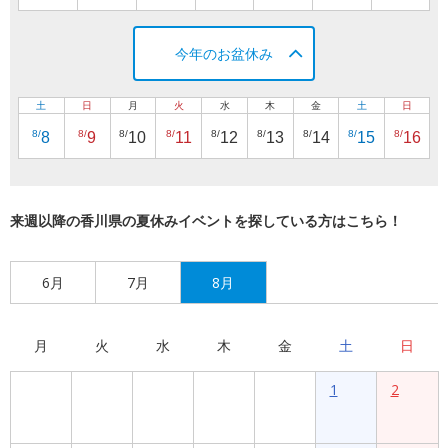
今年のお盆休み
土
日
月
火
水
木
金
土
日
8/
8/
8/
8/
8/
8/
8/
8/
8/
8
9
10
11
12
13
14
15
16
来週以降の香川県の夏休みイベントを探している方はこちら！
6月
7月
8月
月
火
水
木
金
土
日
1
2