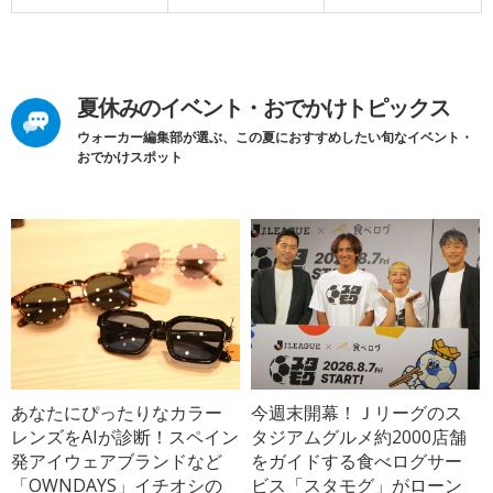
夏休みのイベント・おでかけトピックス
ウォーカー編集部が選ぶ、この夏におすすめしたい旬なイベント・
おでかけスポット
あなたにぴったりなカラー
今週末開幕！Ｊリーグのス
レンズをAIが診断！スペイン
タジアムグルメ約2000店舗
発アイウェアブランドなど
をガイドする食べログサー
「OWNDAYS」イチオシの
ビス「スタモグ」がローン