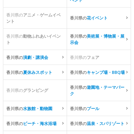
香川県の
アニメ・ゲームイベ
香川県の
花イベント
ント
香川県の
動物ふれあいイベン
香川県の
美術展・博物展・展
ト
示会
香川県の
演劇・講演会
香川県の
フェア
香川県の
夏休みスポット
香川県の
キャンプ場・BBQ場
香川県の
遊園地・テーマパー
香川県の
グランピング
ク
香川県の
水族館・動物園
香川県の
プール
香川県の
ビーチ・海水浴場
香川県の
温泉・スパリゾート