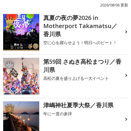
2026/08/06 更新
真夏の夜の夢2026 in
1
Motherport Takamatsu／
香川県
空に心を躍らせよう！明日へのビート！
第59回 さぬき高松まつり／香
2
川県
高松の夏を盛り上げる一大イベント
津嶋神社夏季大祭／香川県
3
年に一度の参拝