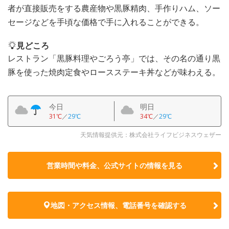
者が直接販売をする農産物や黒豚精肉、手作りハム、ソー
セージなどを手頃な価格で手に入れることができる。
見どころ
レストラン「黒豚料理やごろう亭」では、その名の通り黒
豚を使った焼肉定食やロースステーキ丼などが味わえる。
今日
明日
31℃
／
29℃
34℃
／
29℃
天気情報提供元：株式会社ライフビジネスウェザー
営業時間や料金、公式サイトの
情報を見る
地図・アクセス情報、電話番号を確認する