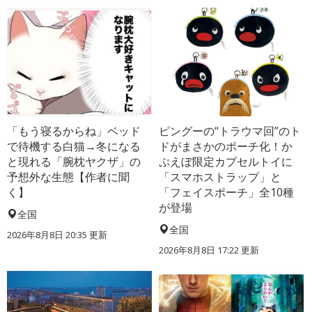
「もう寝るからね」ベッド
ピングーの“トラウマ回”のト
で待機する白猫→冬になる
ドがまさかのポーチ化！か
と現れる「腕枕ヤクザ」の
ぷえぼ限定カプセルトイに
予想外な生態【作者に聞
「スマホストラップ」と
く】
「フェイスポーチ」全10種
が登場
全国
全国
2026年8月8日 20:35
更新
2026年8月8日 17:22
更新