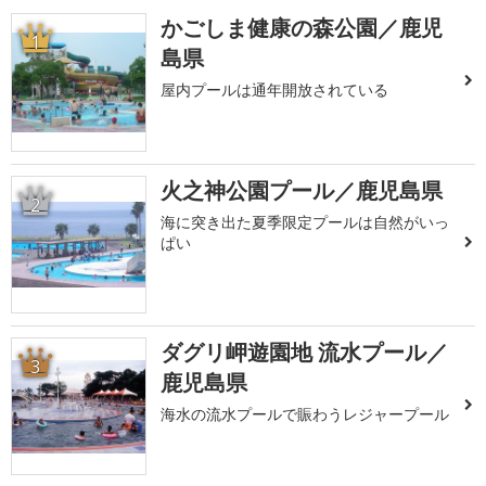
かごしま健康の森公園／鹿児
1
島県
屋内プールは通年開放されている
火之神公園プール／鹿児島県
2
海に突き出た夏季限定プールは自然がいっ
ぱい
ダグリ岬遊園地 流水プール／
3
鹿児島県
海水の流水プールで賑わうレジャープール