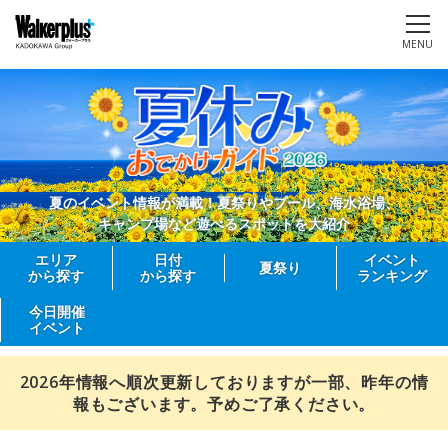
MENU
夏のイベント情報が満載！夏祭りやプール、海水浴場、
キャンプ場など遊べるスポットを大紹介
エリア
日付
イベント
夏祭り
から探す
から探す
ランキング
今日開催
イベント
2026年情報へ順次更新しておりますが一部、昨年の情
報もございます。予めご了承ください。