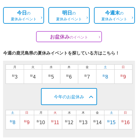
今日
明日
今週末
の
の
の
夏休みイベント
夏休みイベント
夏休みイベント
お盆休み
の
イベント
今週の鹿児島県の夏休みイベントを探している方はこちら！
月
火
水
木
金
土
日
8/
8/
8/
8/
8/
8/
8/
3
4
5
6
7
8
9
今年のお盆休み
土
日
月
火
水
木
金
土
日
8/
8/
8/
8/
8/
8/
8/
8/
8/
8
9
10
11
12
13
14
15
16