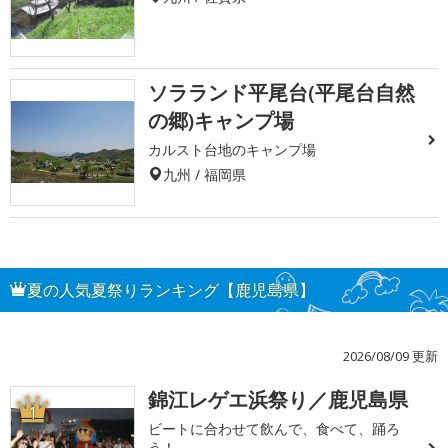
ソラランド平尾台(平尾台自然
の郷)キャンプ場
カルスト台地のキャンプ場
九州 / 福岡県
夏の人気夏祭りランキング【鹿児島県】
2026/08/09 更新
錦江レゲエ浜祭り／鹿児島県
1
ビートに合わせて飲んで、食べて、踊ろ
う！