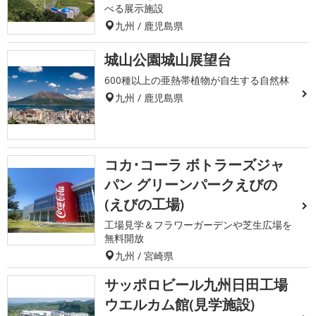
べる展示施設
九州 / 鹿児島県
城山公園城山展望台
600種以上の亜熱帯植物が自生する自然林
九州 / 鹿児島県
コカ･コーラ ボトラーズジャ
パン グリーンパークえびの
(えびの工場)
工場見学＆フラワーガーデンや芝生広場を
無料開放
九州 / 宮崎県
サッポロビール九州日田工場
ウエルカム館(見学施設)