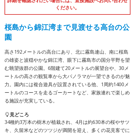
詳細を確認されたい場合には、直接施設へお問い合わせ
ください。
桜島から錦江湾まで見渡せる高台の公
園
高さ192メートルの高台にあり、北に霧島連山、南に桜島
の雄姿と波穏やかな錦江湾、眼下に霧島市の国分平野を望
む眺望抜群の公園。6階建て20メートルの展望台や、30メ
ートルの高さの観覧車から大パノラマが一望できるのが魅
力。園内には複合遊具が設置されている他、1周約1400メ
ートルのコースを走るゴーカートなど、家族連れで楽しめ
る施設が充実している。
見どころ
34種約3万本の樹木が植栽され、4月は約630本の桜やサツ
キ、久留米などのツツジが満開を迎え、多くの花見客でに