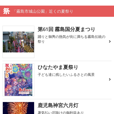
「霧島市城山公園」近くの夏祭り
第61回 霧島国分夏まつり
踊りと御輿の熱気が街に満ちる霧島伝統の
祭り
ひなたやま夏祭り
子ども達に残したいふるさとの風景
鹿児島神宮六月灯
暑気払い厄除けの御利益あり