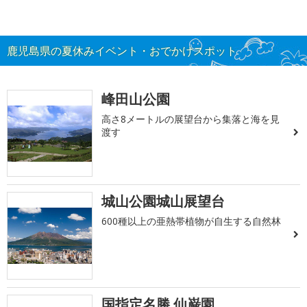
鹿児島県の夏休みイベント・おでかけスポット
峰田山公園
高さ8メートルの展望台から集落と海を見
渡す
城山公園城山展望台
600種以上の亜熱帯植物が自生する自然林
国指定名勝 仙巌園