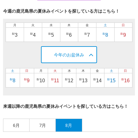
今週の鹿児島県の夏休みイベントを探している方はこちら！
月
火
水
木
金
土
日
8/
8/
8/
8/
8/
8/
8/
3
4
5
6
7
8
9
今年のお盆休み
土
日
月
火
水
木
金
土
日
8/
8/
8/
8/
8/
8/
8/
8/
8/
8
9
10
11
12
13
14
15
16
来週以降の鹿児島県の夏休みイベントを探している方はこちら！
6月
7月
8月