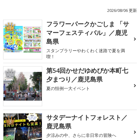
2026/08/06 更新
フラワーパークかごしま 「サ
1
マーフェスティバル」／鹿児
島県
スタンプラリーやわくわく迷路で夏を満
喫！
第54回かせだゆめぴか本町七
2
夕まつり／鹿児島県
夏の恒例一大イベント
サタデーナイトフォレスト／
3
鹿児島県
夕涼みの中、さらに非日常の冒険へ