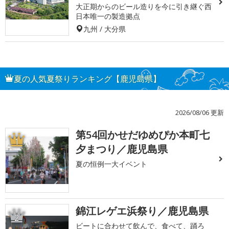
大正期からのビール造りを今に引き継ぐ西
日本唯一の製造拠点
九州 / 大分県
夏の人気夏祭りランキング【鹿児島県】
2026/08/06 更新
第54回かせだゆめぴか本町七
1
夕まつり／鹿児島県
夏の恒例一大イベント
錦江レゲエ浜祭り／鹿児島県
2
ビートに合わせて飲んで、食べて、踊ろ