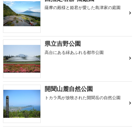
薩摩の殿様と姫君が愛した島津家の庭園
県立吉野公園
高台にある緑あふれる都市公園
開聞山麓自然公園
トカラ馬が放牧された開聞岳の自然公園