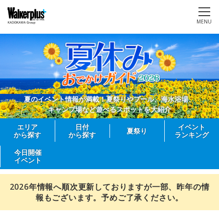
MENU
夏のイベント情報が満載！夏祭りやプール、海水浴場、
キャンプ場など遊べるスポットを大紹介
エリア
日付
イベント
夏祭り
から探す
から探す
ランキング
今日開催
イベント
2026年情報へ順次更新しておりますが一部、昨年の情
報もございます。予めご了承ください。