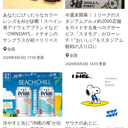
あなたにぴったりなカラー
今週末開幕！Ｊリーグのス
レンズをAIが診断！スペイン
タジアムグルメ約2000店舗
発アイウェアブランドなど
をガイドする食べログサー
「OWNDAYS」イチオシの
ビス「スタモグ」がローン
サングラスが続々リリース
チ！“おいしい”をスタジアム
観戦の入り口に
全国
全国
2026年8月4日 17:00
更新
2026年8月4日 14:50
更新
冷やすと缶に“沖縄の海”が出
サウナのあとに、