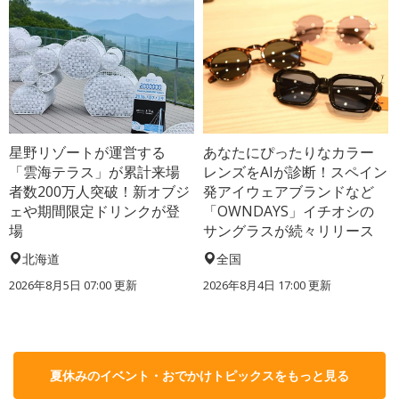
星野リゾートが運営する
あなたにぴったりなカラー
「雲海テラス」が累計来場
レンズをAIが診断！スペイン
者数200万人突破！新オブジ
発アイウェアブランドなど
ェや期間限定ドリンクが登
「OWNDAYS」イチオシの
場
サングラスが続々リリース
北海道
全国
2026年8月5日 07:00
更新
2026年8月4日 17:00
更新
夏休みのイベント・おでかけトピックスをもっと見る