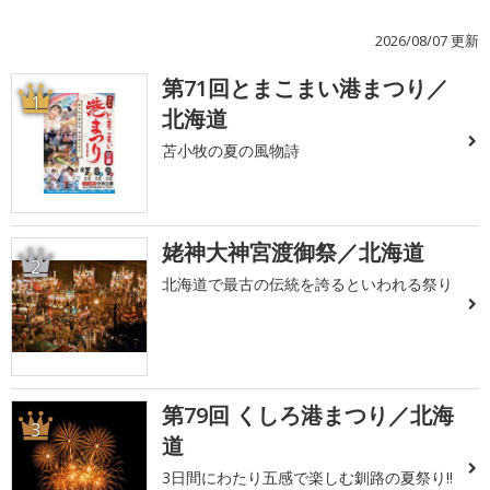
2026/08/07 更新
第71回とまこまい港まつり／
1
北海道
苫小牧の夏の風物詩
姥神大神宮渡御祭／北海道
2
北海道で最古の伝統を誇るといわれる祭り
第79回 くしろ港まつり／北海
3
道
3日間にわたり五感で楽しむ釧路の夏祭り!!