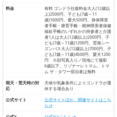
料金
有料 ゴンドラ往復料金大人(12歳以
上)2500円、子ども(7歳～11
歳)1600円、愛犬500円、身体障害
者手帳・療育手帳・精神障害者保健
福祉手帳のいずれかの持参者と介護
者1人は大人(12歳以上)2000円、子
ども(7歳～11歳)1200円、雲海シー
ズンパス大人(12歳以上)7000円、子
ども(7歳～11歳)4500円、愛犬1200
円 ※顔写真入り／現地にて撮影
6歳以下、リゾナーレトマム、トマ
ム ザ・タワー宿泊者は無料
雨天・荒天時の対
天候や気象条件によりゴンドラが運
応
休する場合あり
公式サイト
公式サイトほか、関連サイトはこち
ら
公式X
公式Xはこちら