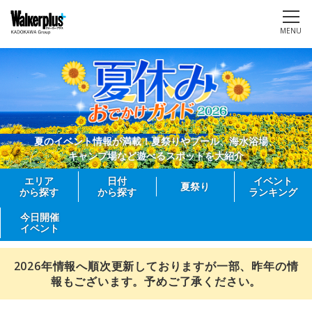
MENU
夏のイベント情報が満載！夏祭りやプール、海水浴場、
キャンプ場など遊べるスポットを大紹介
エリア
日付
イベント
夏祭り
から探す
から探す
ランキング
今日開催
イベント
2026年情報へ順次更新しておりますが一部、昨年の情
報もございます。予めご了承ください。