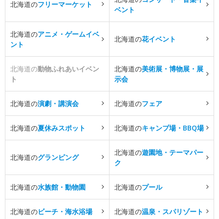
北海道の
フリーマーケット
ベント
北海道の
アニメ・ゲームイベ
北海道の
花イベント
ント
北海道の
動物ふれあいイベン
北海道の
美術展・博物展・展
ト
示会
北海道の
演劇・講演会
北海道の
フェア
北海道の
夏休みスポット
北海道の
キャンプ場・BBQ場
北海道の
遊園地・テーマパー
北海道の
グランピング
ク
北海道の
水族館・動物園
北海道の
プール
北海道の
ビーチ・海水浴場
北海道の
温泉・スパリゾート