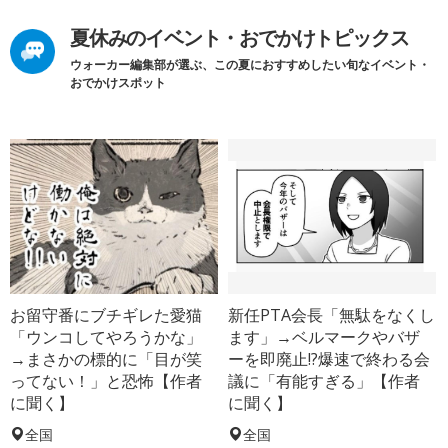
夏休みのイベント・おでかけトピックス
ウォーカー編集部が選ぶ、この夏におすすめしたい旬なイベント・
おでかけスポット
お留守番にブチギレた愛猫
新任PTA会長「無駄をなくし
「ウンコしてやろうかな」
ます」→ベルマークやバザ
→まさかの標的に「目が笑
ーを即廃止!?爆速で終わる会
ってない！」と恐怖【作者
議に「有能すぎる」【作者
に聞く】
に聞く】
全国
全国