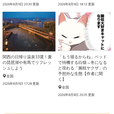
2026年8月9日 20:30
更新
2026年8月9日 18:13
更新
関西の日帰り温泉33選！夏
「もう寝るからね」ベッド
の琵琶湖や有馬でリフレッ
で待機する白猫→冬になる
シュしよう
と現れる「腕枕ヤクザ」の
予想外な生態【作者に聞
全国
く】
2026年8月9日 17:28
更新
全国
2026年8月8日 20:35
更新