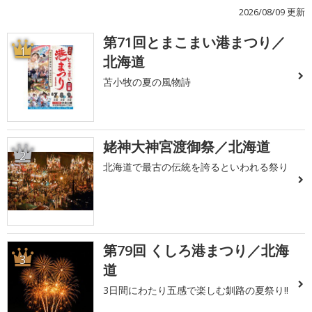
2026/08/09 更新
第71回とまこまい港まつり／
1
北海道
苫小牧の夏の風物詩
姥神大神宮渡御祭／北海道
2
北海道で最古の伝統を誇るといわれる祭り
第79回 くしろ港まつり／北海
3
道
3日間にわたり五感で楽しむ釧路の夏祭り!!