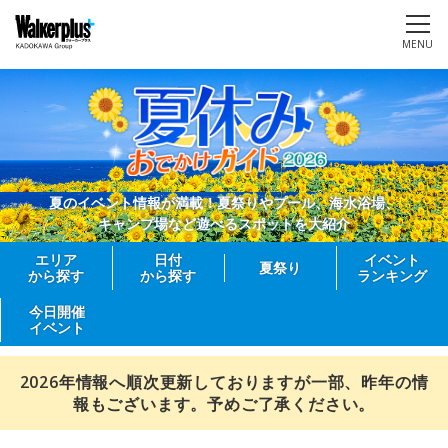
MENU
夏のイベント情報が満載！夏祭りやプール、海水浴場、
キャンプ場など遊べるスポットを大紹介
エリア
日付
イベント
夏祭り
から探す
から探す
ランキング
今日開催
イベント
2026年情報へ順次更新しておりますが一部、昨年の情
報もございます。予めご了承ください。