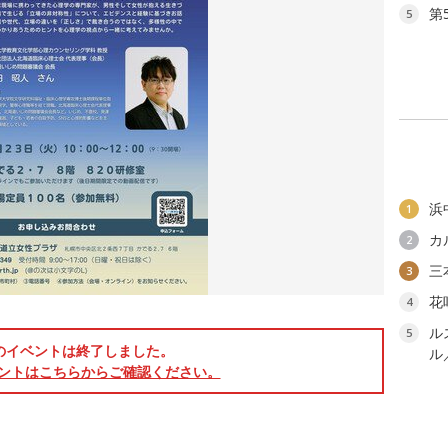
第
5
浜
1
カ
2
三
3
花
4
ル
5
のイベントは終了しました。
ル
ントはこちらからご確認ください。