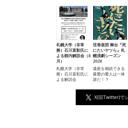
札幌大学（非常
弦巻楽団 舞台『死
務）石川直彰氏に
にたいヤツら』札
よる館内解説会（8
幌演劇シーズン
月）
2026
札幌大学（非常
遺産を相続できる
務）石川直彰氏に
最愛の愛人は一体
よる解説会
誰だ！？
X(旧Twitter)