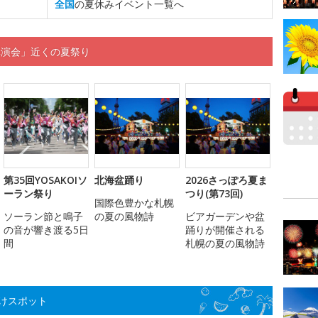
全国
の夏休みイベント一覧へ
講演会」近くの夏祭り
第35回YOSAKOIソ
北海盆踊り
2026さっぽろ夏ま
ーラン祭り
つり(第73回)
国際色豊かな札幌
ソーラン節と鳴子
の夏の風物詩
ビアガーデンや盆
の音が響き渡る5日
踊りが開催される
間
札幌の夏の風物詩
けスポット