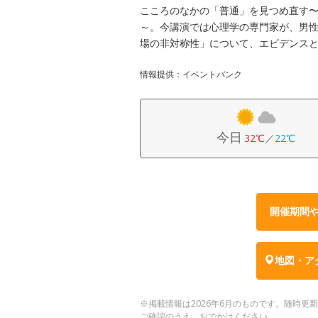
こころのなかの「普通」を見つめ直す
～。今講演では心理学の専門家が、男
場の非対称性」について、エビデンス
情報提供：イベントバンク
今日
32℃
／
22℃
開催期間
地図・ア
※掲載情報は2026年6月のものです。随時
ご確認のうえ、おでかけください。