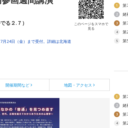
第
1
姥
2
でる２.７）
第
3
このページをスマホで
見る
第
4
第
7月24日（金）まで受付。詳細は北海道
5
開催期間など
地図・アクセス
第
1
姥
2
第
3
第
4