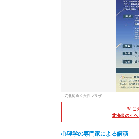
（C)北海道立女性プラザ
※ こ
北海道のイベ
心理学の専門家による講演