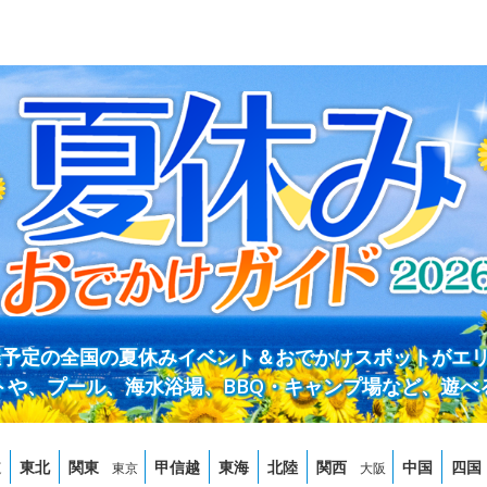
開催予定の全国の夏休みイベント＆おでかけスポットがエ
トや、プール、海水浴場、BBQ・キャンプ場など、遊べ
道
東北
関東
甲信越
東海
北陸
関西
中国
四国
東京
大阪