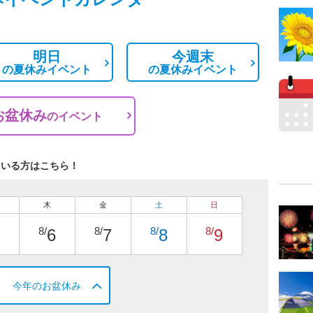
明日
今週末
の
夏休みイベント
の
夏休みイベント
お盆休み
の
イベント
ている方はこちら！
木
金
土
日
8/
8/
8/
8/
6
7
8
9
今年のお盆休み