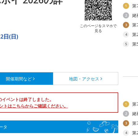
第
1
姥
2
）
第
3
このページをスマホで
見る
第
4
2日(日)
第
5
開催期間など
地図・アクセス
のイベントは終了しました。
第
1
ントはこちらからご確認ください。
姥
2
第
3
データ
第
4