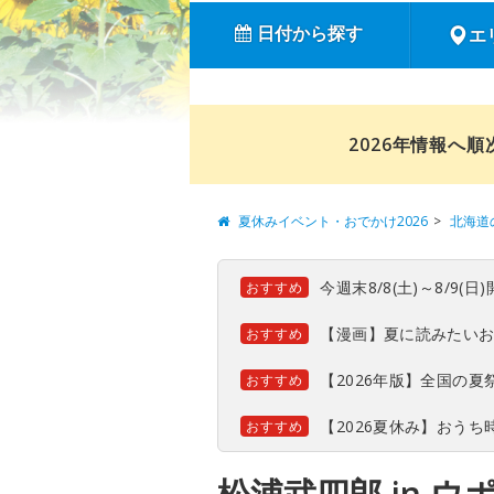
日付から探す
エ
2026年情報へ
夏休みイベント・おでかけ2026
北海道
今週末8/8(土)～8/9
おすすめ
【漫画】夏に読みたい
おすすめ
【2026年版】全国の
おすすめ
【2026夏休み】おう
おすすめ
松浦武四郎 in ウポ