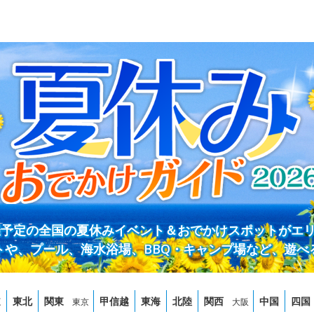
開催予定の全国の夏休みイベント＆おでかけスポットがエ
トや、プール、海水浴場、BBQ・キャンプ場など、遊べ
道
東北
関東
甲信越
東海
北陸
関西
中国
四国
東京
大阪