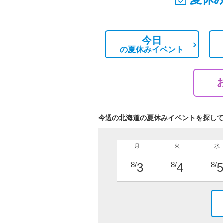
今日
の
夏休みイベント
今週の北海道の夏休みイベントを探し
月
火
水
8/
8/
8/
3
4
5