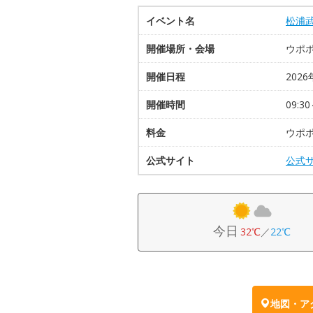
イベント名
松浦武
開催場所・会場
ウポ
開催日程
2026
開催時間
09:30
料金
ウポ
公式サイト
公式
今日
32℃
／
22℃
地図・ア