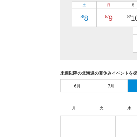
土
日
月
8/
8/
8/
8
9
1
来週以降の北海道の夏休みイベントを
6月
7月
月
火
水