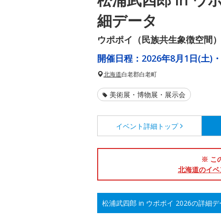
細データ
ウポポイ（民族共生象徴空間
開催日程：
2026年8月1日(土)・
北海道
白老郡白老町
美術展・博物展・展示会
イベント詳細
トップ
※ こ
北海道のイベ
松浦武四郎 in ウポポイ 2026の詳細