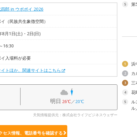
第
5
四郎 in ウポポイ 2026
ポイ（民族共生象徴空間）
年8月1日(土)・2日(日)
～16:30
ポイ入場料が必要
浜
1
サイトほか、関連サイトはこちら
カ
2
三
3
花
4
明日
26℃
／
20℃
ル
5
ル
天気情報提供元：株式会社ライフビジネスウェザー
クセス情報、電話番号を確認する