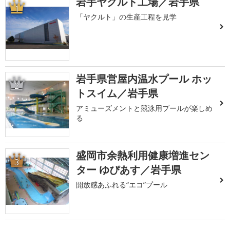
岩手ヤクルト工場／岩手県
1
「ヤクルト」の生産工程を見学
岩手県営屋内温水プール ホッ
2
トスイム／岩手県
アミューズメントと競泳用プールが楽しめ
る
盛岡市余熱利用健康増進セン
3
ター ゆぴあす／岩手県
開放感あふれる“エコ”プール