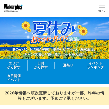
MENU
夏のイベント情報が満載！夏祭りやプール、海水浴場、
キャンプ場など遊べるスポットを大紹介
エリア
日付
イベント
夏祭り
から探す
から探す
ランキング
今日開催
イベント
2026年情報へ順次更新しておりますが一部、昨年の情
報もございます。予めご了承ください。