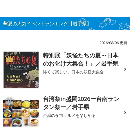
夏の人気イベントランキング【岩手県】
2026/08/06 更新
特別展「妖怪たちの夏～日本
1
のお化け大集合！」／岩手県
怖くて楽しい、日本の妖怪大集合
台湾祭in盛岡2026ー台南ラン
2
タン祭ー／岩手県
台湾の夜市グルメを楽しめる