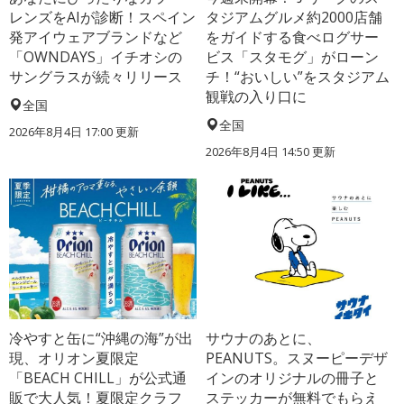
レンズをAIが診断！スペイン
タジアムグルメ約2000店舗
発アイウェアブランドなど
をガイドする食べログサー
「OWNDAYS」イチオシの
ビス「スタモグ」がローン
サングラスが続々リリース
チ！“おいしい”をスタジアム
観戦の入り口に
全国
全国
2026年8月4日 17:00
更新
2026年8月4日 14:50
更新
冷やすと缶に“沖縄の海”が出
サウナのあとに、
現、オリオン夏限定
PEANUTS。スヌーピーデザ
「BEACH CHILL」が公式通
インのオリジナルの冊子と
販で大人気！夏限定クラフ
ステッカーが無料でもらえ