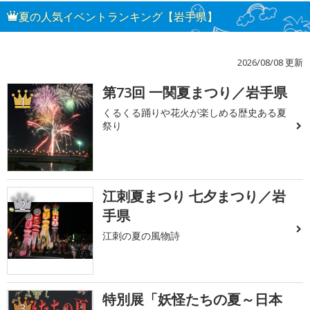
夏の人気イベントランキング【岩手県】
2026/08/08 更新
第73回 一関夏まつり／岩手県
1
くるくる踊りや花火が楽しめる歴史ある夏
祭り
江刺夏まつり 七夕まつり／岩
2
手県
江刺の夏の風物詩
特別展「妖怪たちの夏～日本
3