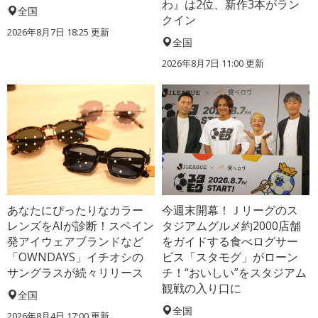
わ』は2位、新作3本がラン
全国
クイン
2026年8月7日 18:25
更新
全国
2026年8月7日 11:00
更新
あなたにぴったりなカラー
今週末開幕！Ｊリーグのス
レンズをAIが診断！スペイン
タジアムグルメ約2000店舗
発アイウェアブランドなど
をガイドする食べログサー
「OWNDAYS」イチオシの
ビス「スタモグ」がローン
サングラスが続々リリース
チ！“おいしい”をスタジアム
観戦の入り口に
全国
全国
2026年8月4日 17:00
更新