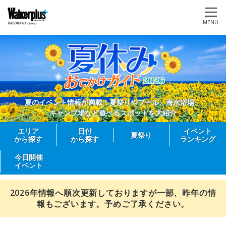
MENU
夏のイベント情報が満載！夏祭りやプール、海水浴場、
キャンプ場など遊べるスポットを大紹介
エリア
日付
イベント
夏祭り
から探す
から探す
ランキング
今日開催
イベント
2026年情報へ順次更新しておりますが一部、昨年の情
報もございます。予めご了承ください。