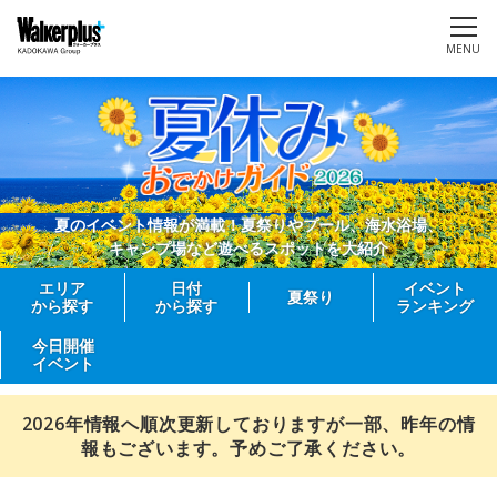
MENU
夏のイベント情報が満載！夏祭りやプール、海水浴場、
キャンプ場など遊べるスポットを大紹介
エリア
日付
イベント
夏祭り
から探す
から探す
ランキング
今日開催
イベント
2026年情報へ順次更新しておりますが一部、昨年の情
報もございます。予めご了承ください。