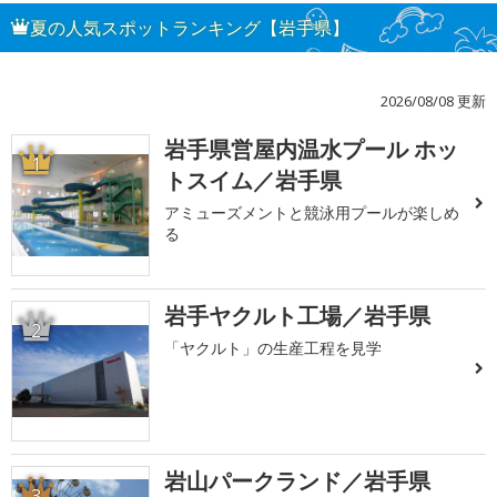
夏の人気スポットランキング【岩手県】
2026/08/08 更新
岩手県営屋内温水プール ホッ
1
トスイム／岩手県
アミューズメントと競泳用プールが楽しめ
る
岩手ヤクルト工場／岩手県
2
「ヤクルト」の生産工程を見学
岩山パークランド／岩手県
3