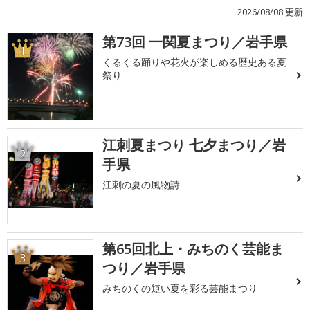
2026/08/08 更新
第73回 一関夏まつり／岩手県
1
くるくる踊りや花火が楽しめる歴史ある夏
祭り
江刺夏まつり 七夕まつり／岩
2
手県
江刺の夏の風物詩
第65回北上・みちのく芸能ま
3
つり／岩手県
みちのくの短い夏を彩る芸能まつり