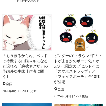
おでかけスポット
「もう寝るからね」ベッド
ピングーの“トラウマ回”のト
で待機する白猫→冬になる
ドがまさかのポーチ化！か
と現れる「腕枕ヤクザ」の
ぷえぼ限定カプセルトイに
予想外な生態【作者に聞
「スマホストラップ」と
く】
「フェイスポーチ」全10種
が登場
全国
全国
2026年8月8日 20:35
更新
2026年8月8日 17:22
更新