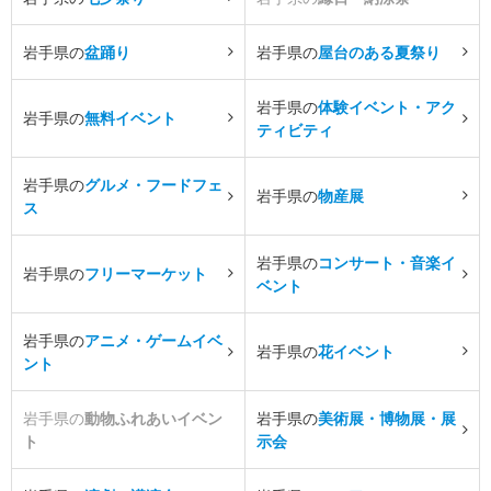
岩手県の
盆踊り
岩手県の
屋台のある夏祭り
岩手県の
体験イベント・アク
岩手県の
無料イベント
ティビティ
岩手県の
グルメ・フードフェ
岩手県の
物産展
ス
岩手県の
コンサート・音楽イ
岩手県の
フリーマーケット
ベント
岩手県の
アニメ・ゲームイベ
岩手県の
花イベント
ント
岩手県の
動物ふれあいイベン
岩手県の
美術展・博物展・展
ト
示会