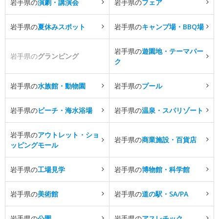
岩手県の
演劇・講演会
岩手県の
フェア
岩手県の
夏休みスポット
岩手県の
キャンプ場・BBQ場
岩手県の
遊園地・テーマパー
岩手県の
グランピング
ク
岩手県の
水族館・動物園
岩手県の
プール
岩手県の
ビーチ・海水浴場
岩手県の
温泉・スパリゾート
岩手県の
アウトレット・ショ
岩手県の
商業施設・百貨店
ッピングモール
岩手県の
工場見学
岩手県の
博物館・科学館
岩手県の
美術館
岩手県の
道の駅・SA/PA
岩手県の
公園
岩手県の
アスレチック