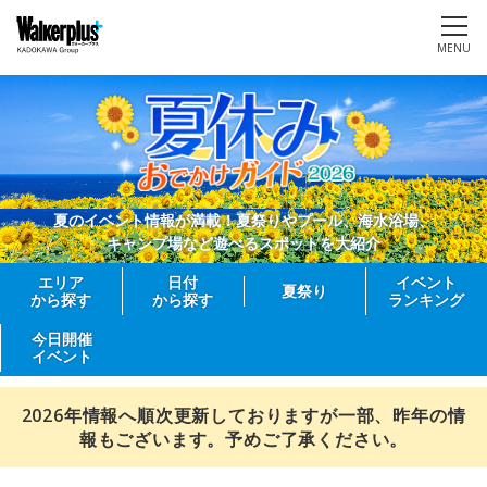
MENU
夏のイベント情報が満載！夏祭りやプール、海水浴場、
キャンプ場など遊べるスポットを大紹介
エリア
日付
イベント
夏祭り
から探す
から探す
ランキング
今日開催
イベント
2026年情報へ順次更新しておりますが一部、昨年の情
報もございます。予めご了承ください。