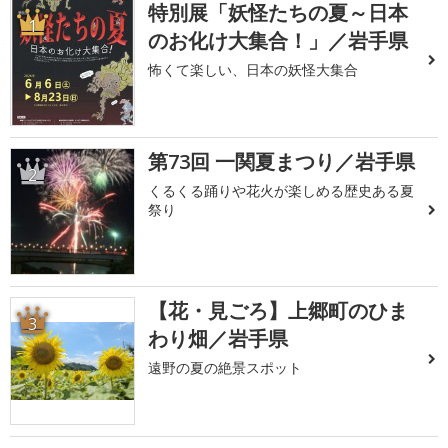
特別展「妖怪たちの夏～日本
1
のお化け大集合！」／岩手県
怖くて楽しい、日本の妖怪大集合
第73回 一関夏まつり／岩手県
2
くるくる踊りや花火が楽しめる歴史ある夏
祭り
【花・見ごろ】上郷町のひま
3
わり畑／岩手県
遠野の夏の絶景スポット