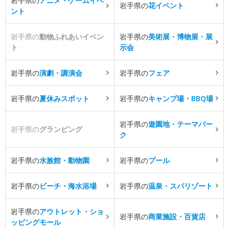
岩手県の
アニメ・ゲームイベ
岩手県の
花イベント
ント
岩手県の
動物ふれあいイベン
岩手県の
美術展・博物展・展
ト
示会
岩手県の
演劇・講演会
岩手県の
フェア
岩手県の
夏休みスポット
岩手県の
キャンプ場・BBQ場
岩手県の
遊園地・テーマパー
岩手県の
グランピング
ク
岩手県の
水族館・動物園
岩手県の
プール
岩手県の
ビーチ・海水浴場
岩手県の
温泉・スパリゾート
岩手県の
アウトレット・ショ
岩手県の
商業施設・百貨店
ッピングモール