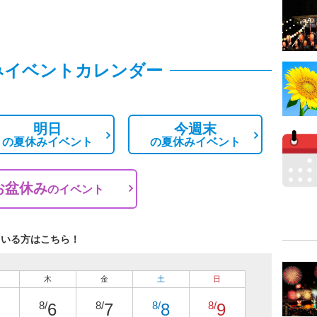
みイベントカレンダー
明日
今週末
の
夏休みイベント
の
夏休みイベント
お盆休み
の
イベント
ている方はこちら！
木
金
土
日
8/
8/
8/
8/
6
7
8
9