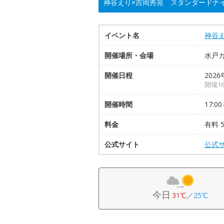
神谷えり×吉岡秀晃 スタンダードナ
イベント名
神谷
開催場所・会場
水戸
開催日程
2026
開場16
開催時間
17:00
料金
有料 5
公式サイト
公式
今日
31℃
／
25℃