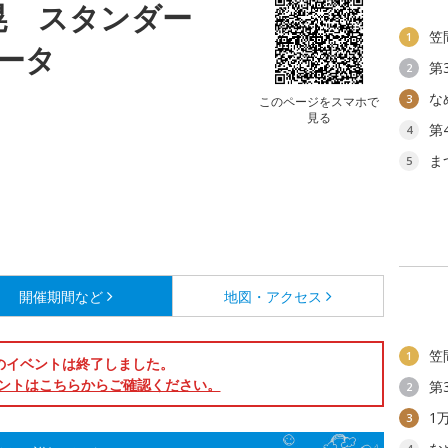
晃 スタンダー
笠
1
ータ
第
2
な
3
このページをスマホで
見る
第
4
ま
5
開催期間など
地図・アクセス
笠
1
のイベントは終了しました。
ントはこちらからご確認ください。
第
2
1
3