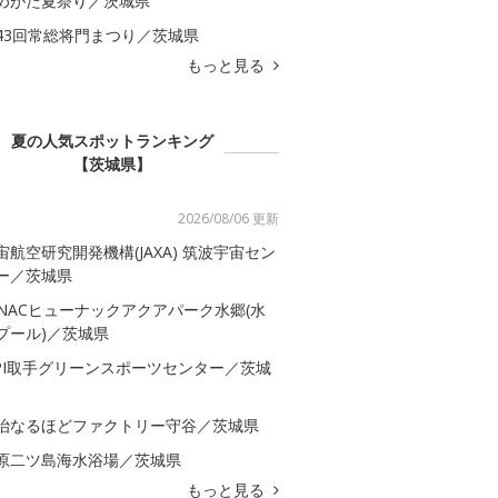
めがた夏祭り／茨城県
43回常総将門まつり／茨城県
もっと見る
夏の人気スポットランキング
【茨城県】
2026/08/06 更新
宙航空研究開発機構(JAXA) 筑波宇宙セン
ー／茨城県
-NACヒューナックアクアパーク水郷(水
プール)／茨城県
SPI取手グリーンスポーツセンター／茨城
治なるほどファクトリー守谷／茨城県
原二ツ島海水浴場／茨城県
もっと見る