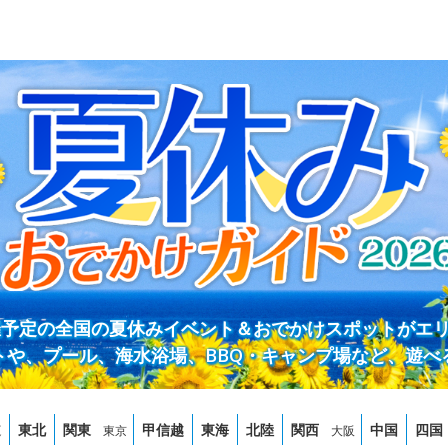
開催予定の全国の夏休みイベント＆おでかけスポットがエ
トや、プール、海水浴場、BBQ・キャンプ場など、遊べ
道
東北
関東
甲信越
東海
北陸
関西
中国
四国
東京
大阪