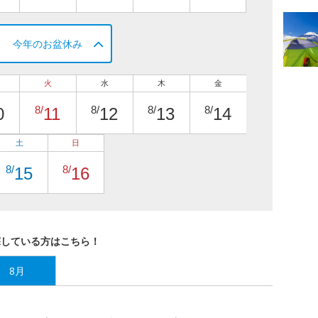
今年のお盆休み
火
水
木
金
8/
8/
8/
8/
0
11
12
13
14
土
日
8/
8/
15
16
探している方はこちら！
8月