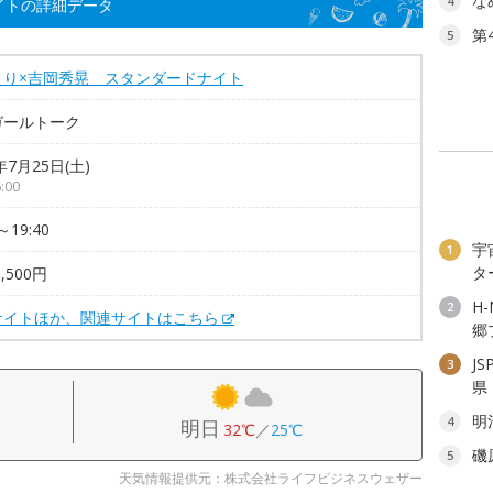
な
4
イトの詳細データ
第
5
えり×吉岡秀晃 スタンダードナイト
ガールトーク
年7月25日(土)
:00
～19:40
宇
1
タ
,500円
H
2
サイトほか、関連サイトはこちら
郷
J
3
県
明
4
明日
32℃
／
25℃
磯
5
天気情報提供元：株式会社ライフビジネスウェザー