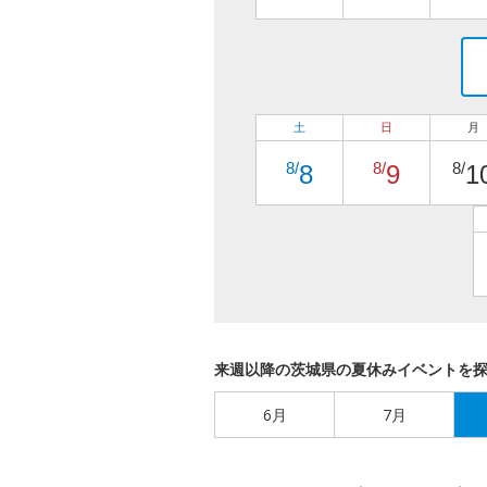
土
日
月
8/
8/
8/
8
9
1
来週以降の茨城県の夏休みイベントを
6月
7月