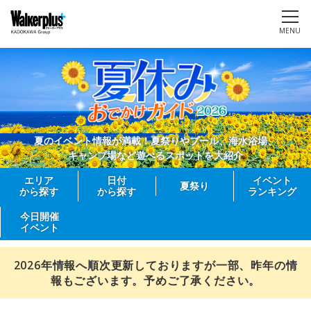
MENU
夏のイベント情報が満載！夏祭りやプール、海水浴場、
キャンプ場など遊べるスポットを大紹介
エリア
日付
イベント
夏祭り
から探す
から探す
ランキング
今日開催
イベント
2026年情報へ順次更新しておりますが一部、昨年の情
報もございます。予めご了承ください。