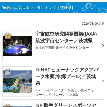
夏の人気スポットランキング【茨城県】
2026/08/06 更新
宇宙航空研究開発機構(JAXA)
1
筑波宇宙センター／茨城県
日本の宇宙開発を担う中枢センター
H-NACヒューナックアクアパ
2
ーク水郷(水郷プール)／茨城
県
5レーンのスライダーが楽しい夏のウォー
ター・レクリエーション施設
JSPI取手グリーンスポーツセ