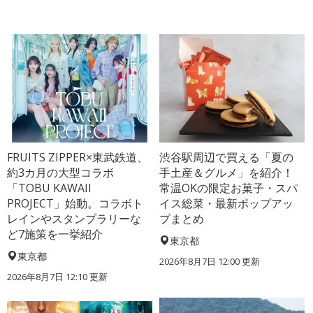
FRUITS ZIPPER×東武鉄道、
渋谷駅周辺で買える「夏の
約3カ月の大型コラボ
手土産＆グルメ」を紹介！
「TOBU KAWAII
常温OKの限定お菓子・スパ
PROJECT」始動。コラボト
イス総菜・最新ポップアッ
レインやスタンプラリーな
プまとめ
ど7施策を一挙紹介
東京都
東京都
2026年8月7日 12:00
更新
2026年8月7日 12:10
更新