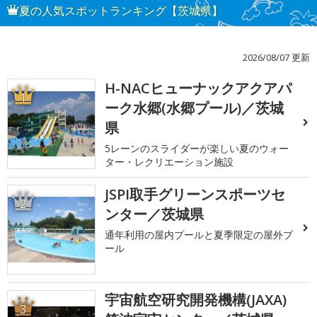
夏の人気スポットランキング【茨城県】
2026/08/07 更新
H-NACヒューナックアクアパ
1
ーク水郷(水郷プール)／茨城
県
5レーンのスライダーが楽しい夏のウォー
ター・レクリエーション施設
JSPI取手グリーンスポーツセ
2
ンター／茨城県
通年利用の屋内プールと夏季限定の屋外プ
ール
宇宙航空研究開発機構(JAXA)
3