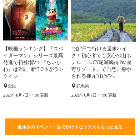
【映画ランキング】『スパ
1泊2日で行ける週末ハイ
イダーマン』シリーズ最高
ク！初心者でも安心の山ホ
発進で初登場V！『ちいか
テル「LUCY尾瀬鳩待 by 星
わ』は2位、新作3本がラン
野リゾート」で自然に癒や
クイン
される弾丸“山旅”へ
全国
群馬県
2026年8月7日 11:00
更新
2026年8月7日 11:00
更新
夏休みのイベント・おでかけトピックスをもっと見る