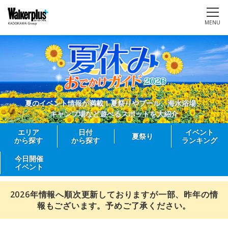
MENU
夏のイベント情報が満載！夏祭りやプール、海水浴場、
キャンプ場など遊べるスポットを大紹介
エリア
日付
イベント
夏祭り
から探す
から探す
ランキング
今日開催
イベント
2026年情報へ順次更新しておりますが一部、昨年の情
報もございます。予めご了承ください。