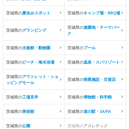
茨城県の
夏休みスポット
茨城県の
キャンプ場・BBQ場
茨城県の
遊園地・テーマパー
茨城県の
グランピング
ク
茨城県の
水族館・動物園
茨城県の
プール
茨城県の
ビーチ・海水浴場
茨城県の
温泉・スパリゾート
茨城県の
アウトレット・ショ
茨城県の
商業施設・百貨店
ッピングモール
茨城県の
工場見学
茨城県の
博物館・科学館
茨城県の
美術館
茨城県の
道の駅・SA/PA
茨城県の
公園
茨城県の
アスレチック