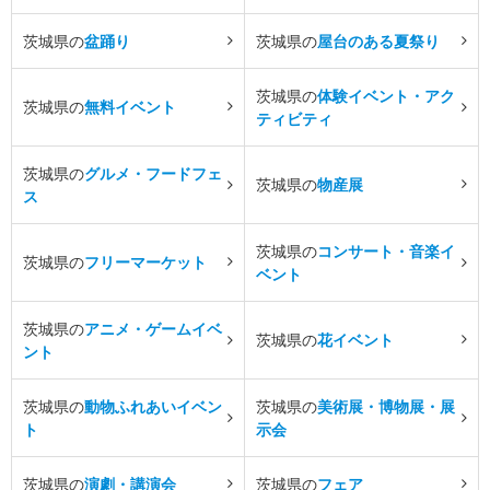
茨城県の
盆踊り
茨城県の
屋台のある夏祭り
茨城県の
体験イベント・アク
茨城県の
無料イベント
ティビティ
茨城県の
グルメ・フードフェ
茨城県の
物産展
ス
茨城県の
コンサート・音楽イ
茨城県の
フリーマーケット
ベント
茨城県の
アニメ・ゲームイベ
茨城県の
花イベント
ント
茨城県の
動物ふれあいイベン
茨城県の
美術展・博物展・展
ト
示会
茨城県の
演劇・講演会
茨城県の
フェア