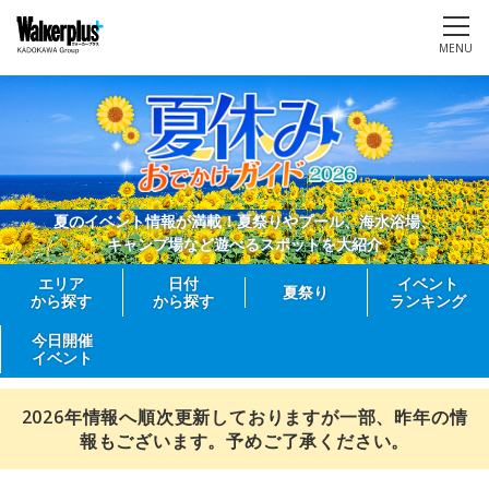
MENU
夏のイベント情報が満載！夏祭りやプール、海水浴場、
キャンプ場など遊べるスポットを大紹介
エリア
日付
イベント
夏祭り
から探す
から探す
ランキング
今日開催
イベント
2026年情報へ順次更新しておりますが一部、昨年の情
報もございます。予めご了承ください。