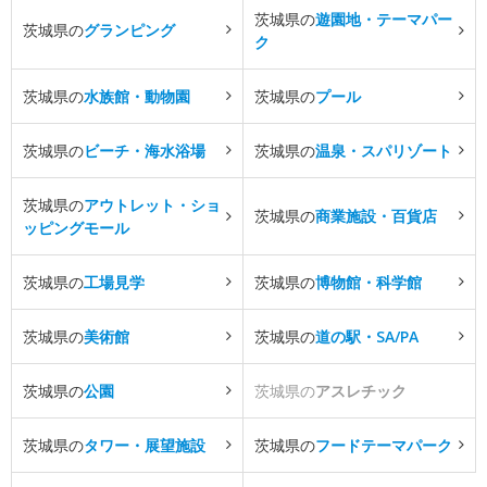
茨城県の
遊園地・テーマパー
茨城県の
グランピング
ク
茨城県の
水族館・動物園
茨城県の
プール
茨城県の
ビーチ・海水浴場
茨城県の
温泉・スパリゾート
茨城県の
アウトレット・ショ
茨城県の
商業施設・百貨店
ッピングモール
茨城県の
工場見学
茨城県の
博物館・科学館
茨城県の
美術館
茨城県の
道の駅・SA/PA
茨城県の
公園
茨城県の
アスレチック
茨城県の
タワー・展望施設
茨城県の
フードテーマパーク