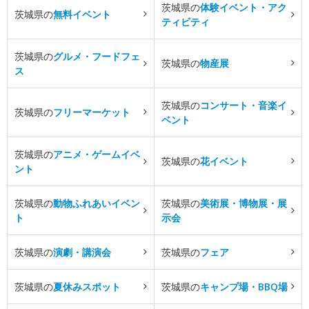
茨城県の
体験イベント・アク
茨城県の
無料イベント
ティビティ
茨城県の
グルメ・フードフェ
茨城県の
物産展
ス
茨城県の
コンサート・音楽イ
茨城県の
フリーマーケット
ベント
茨城県の
アニメ・ゲームイベ
茨城県の
花イベント
ント
茨城県の
動物ふれあいイベン
茨城県の
美術展・博物展・展
ト
示会
茨城県の
演劇・講演会
茨城県の
フェア
茨城県の
夏休みスポット
茨城県の
キャンプ場・BBQ場