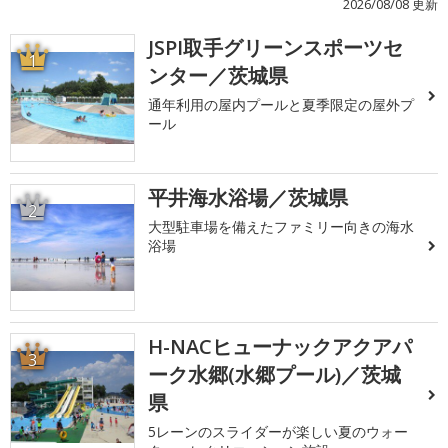
2026/08/08 更新
JSPI取手グリーンスポーツセ
1
ンター／茨城県
通年利用の屋内プールと夏季限定の屋外プ
ール
平井海水浴場／茨城県
2
大型駐車場を備えたファミリー向きの海水
浴場
H-NACヒューナックアクアパ
3
ーク水郷(水郷プール)／茨城
県
5レーンのスライダーが楽しい夏のウォー