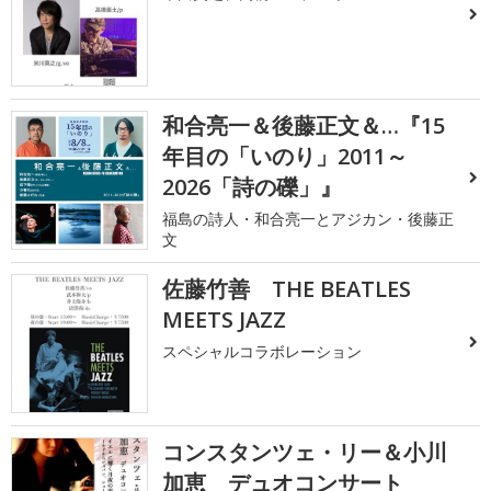
和合亮一＆後藤正文＆…『15
年目の「いのり」2011～
2026「詩の礫」』
福島の詩人・和合亮一とアジカン・後藤正
文
佐藤竹善 THE BEATLES
MEETS JAZZ
スペシャルコラボレーション
コンスタンツェ・リー＆小川
加恵 デュオコンサート