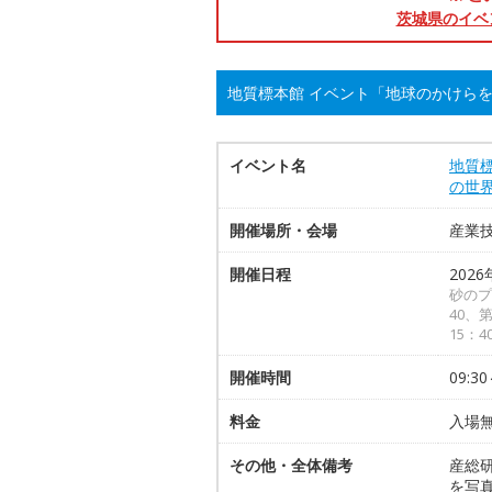
茨城県のイベ
地質標本館 イベント「地球のかけら
イベント名
地質
の世
開催場所・会場
産業
開催日程
2026
砂のプ
40、第
15：
開催時間
09:30
料金
入場
その他・全体備考
産総
を写