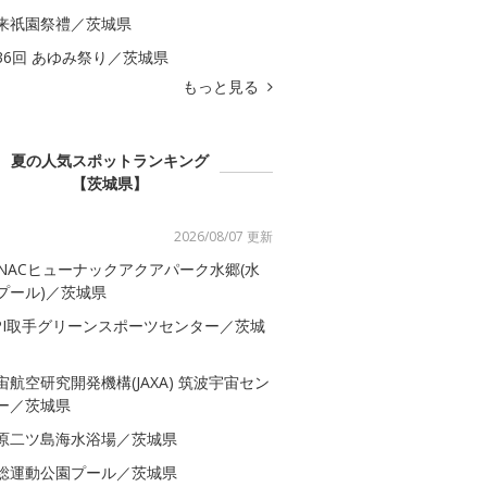
来祇園祭禮／茨城県
36回 あゆみ祭り／茨城県
もっと見る
夏の人気スポットランキング
【茨城県】
2026/08/07 更新
-NACヒューナックアクアパーク水郷(水
プール)／茨城県
SPI取手グリーンスポーツセンター／茨城
宙航空研究開発機構(JAXA) 筑波宇宙セン
ー／茨城県
原二ツ島海水浴場／茨城県
総運動公園プール／茨城県