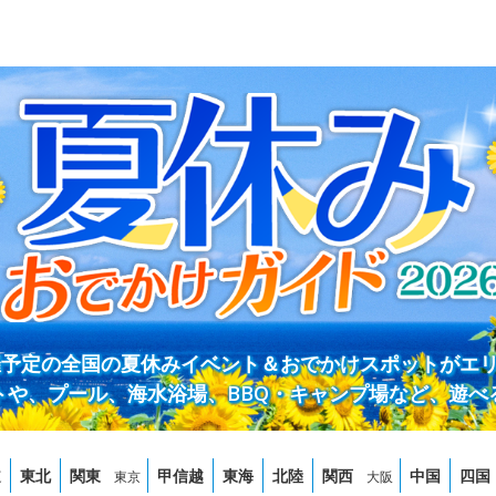
開催予定の全国の夏休みイベント＆おでかけスポットがエ
トや、プール、海水浴場、BBQ・キャンプ場など、遊べ
道
東北
関東
甲信越
東海
北陸
関西
中国
四国
東京
大阪