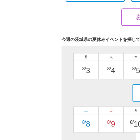
今週の茨城県の夏休みイベントを探し
月
火
水
8/
8/
8/
3
4
5
土
日
月
8/
8/
8/
8
9
1