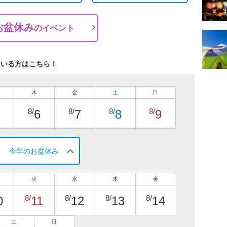
お盆休み
の
イベント
ている方はこちら！
木
金
土
日
8/
8/
8/
8/
6
7
8
9
今年のお盆休み
火
水
木
金
8/
8/
8/
8/
0
11
12
13
14
土
日