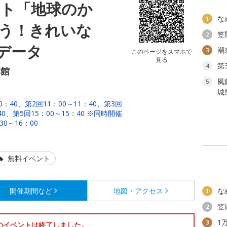
ント「地球のか
な
1
う！きれいな
笠
2
データ
潮
3
このページをスマホで
見る
第
4
本館
風
5
城
：40、第2回11：00～11：40、第3回
：40、第5回15：00～15：40 ※同時開催
0～16：00
無料イベント
開催期間など
地図・アクセス
な
1
笠
2
1
3
のイベントは終了しました。