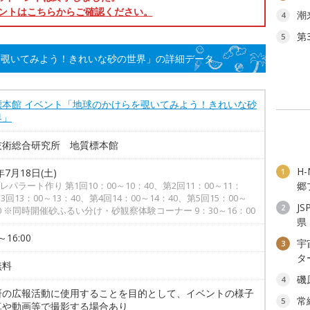
ントはこちらからご確認ください。
潮
4
第
5
を覗いてみよう！きれいな砂の世界」の詳細データ
標本館 イベント「地球のかけらを覗いてみよう！きれいな砂
界」
技術総合研究所 地質標本館
H
年7月18日(土)
1
レパラート作り 第1回10：00～10：40、第2回11：00～11：
郷
3回13：00～13：40、第4回14：00～14：40、第5回15：00～
J
2
40 ※同時開催砂ふるい分け・砂観察体験コーナー 9：30～16：00
県
～16:00
宇
3
タ
無料
磯
4
研の広報活動に使用することを目的として、イベントの様子
常
5
真や動画等で撮影する場合あり