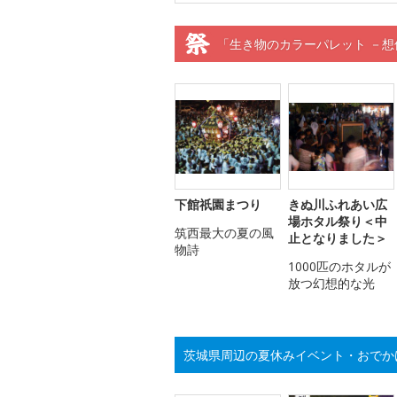
「生き物のカラーパレット －
下館祇園まつり
きぬ川ふれあい広
場ホタル祭り＜中
筑西最大の夏の風
止となりました＞
物詩
1000匹のホタルが
放つ幻想的な光
茨城県周辺の夏休みイベント・おでか