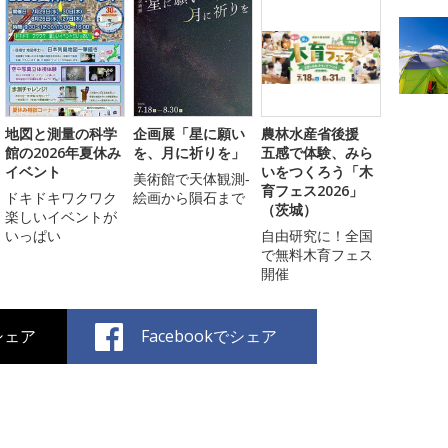
地図と測量の科学
企画展「星に願い
農林水産省後援
館の2026年夏休み
を、月に祈りを」
五感で体験、みら
イベント
いをつくろう「木
美術館で天体観測‐
育フェス2026」
ドキドキワクワク
絵画から隕石まで
（茨城）
楽しいイベントが
いっぱい
自由研究に！全国
で無料木育フェス
開催
でシェア
Facebookでシェア