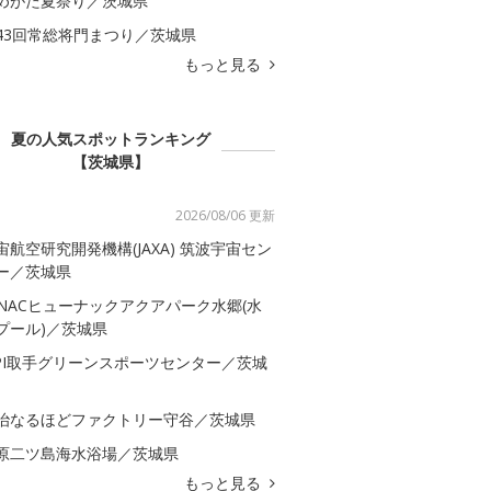
めがた夏祭り／茨城県
43回常総将門まつり／茨城県
もっと見る
夏の人気スポットランキング
【茨城県】
2026/08/06 更新
宙航空研究開発機構(JAXA) 筑波宇宙セン
ー／茨城県
-NACヒューナックアクアパーク水郷(水
プール)／茨城県
SPI取手グリーンスポーツセンター／茨城
治なるほどファクトリー守谷／茨城県
原二ツ島海水浴場／茨城県
もっと見る