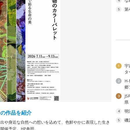
な
4
第
5
宇
1
タ
H
2
郷
J
3
県
明
4
ちの作品を紹介
磯
5
い出や身近な自然への想いを込めて、色鮮やかに表現した生き
開催予定。HP参照。