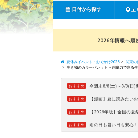
日付から探す
エ
2026年情報へ
夏休みイベント・おでかけ2026
関東の
生き物のカラーパレット －想像力で彩る
今週末8/8(土)～8/9
おすすめ
【漫画】夏に読みたい
おすすめ
【2026年版】全国の
おすすめ
雨の日も暑い日も安心
おすすめ