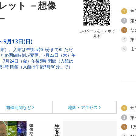
レット －想像
笠
1
－
第
2
な
3
このページをスマホで
見る
第
4
～9月13日(日)
ま
館）。入館は午後5時30分まで※ ただ
5
ため閉館時刻が変更。7月23日（木）午
 7月24日（金）午後5時 閉館（入館は
後4時 閉館（入館は午後3時30分まで）
開催期間など
地図・アクセス
笠
1
第
2
1
3