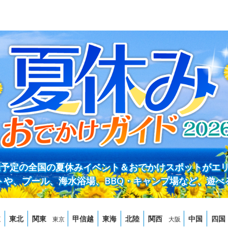
開催予定の全国の夏休みイベント＆おでかけスポットがエ
トや、プール、海水浴場、BBQ・キャンプ場など、遊べ
道
東北
関東
甲信越
東海
北陸
関西
中国
四国
東京
大阪