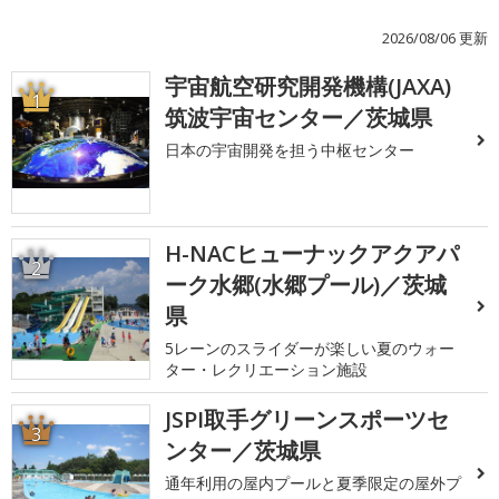
2026/08/06 更新
宇宙航空研究開発機構(JAXA)
1
筑波宇宙センター／茨城県
日本の宇宙開発を担う中枢センター
H-NACヒューナックアクアパ
2
ーク水郷(水郷プール)／茨城
県
5レーンのスライダーが楽しい夏のウォー
ター・レクリエーション施設
JSPI取手グリーンスポーツセ
3
ンター／茨城県
通年利用の屋内プールと夏季限定の屋外プ