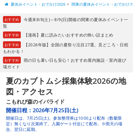
夏休みイベント・おでかけ2026
関東の夏休みイベント・おでかけ
今週末8/8(土)～8/9(日)開催の関東の夏休みイベント一
おすすめ
覧
【漫画】夏に読みたいおすすめの怖い話まとめ
おすすめ
【2026年版】全国の夏祭り注目27選。見どころ・日程
おすすめ
もわかる！
雨の日も暑い日も安心！おすすめ屋内施設・室内遊び
おすすめ
場ガイド
夏のカブトムシ採集体験2026の地
図・アクセス
こもれび森のイバライド
開催日程：
2026年7月25日(土)
開催日は、7月25日(土)。参加整理券は10:00より配布（数量限
定）無くなり次第終了。入園ゲート付近にて配布。※雨天の場
合、翌日に延期。