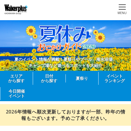
MENU
夏のイベント情報が満載！夏祭りやプール、海水浴場、
キャンプ場など遊べるスポットを大紹介
エリア
日付
イベント
夏祭り
から探す
から探す
ランキング
今日開催
イベント
2026年情報へ順次更新しておりますが一部、昨年の情
報もございます。予めご了承ください。