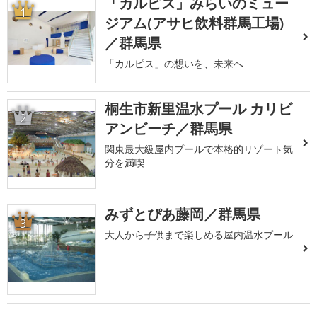
「カルピス」みらいのミュー
1
ジアム(アサヒ飲料群馬工場)
／群馬県
「カルピス」の想いを、未来へ
桐生市新里温水プール カリビ
2
アンビーチ／群馬県
関東最大級屋内プールで本格的リゾート気
分を満喫
みずとぴあ藤岡／群馬県
3
大人から子供まで楽しめる屋内温水プール