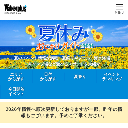
MENU
夏のイベント情報が満載！夏祭りやプール、海水浴場、
キャンプ場など遊べるスポットを大紹介
エリア
日付
イベント
夏祭り
から探す
から探す
ランキング
今日開催
イベント
2026年情報へ順次更新しておりますが一部、昨年の情
報もございます。予めご了承ください。