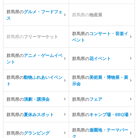
群馬県の
グルメ・フードフェ
群馬県の
物産展
ス
群馬県の
コンサート・音楽イ
群馬県の
フリーマーケット
ベント
群馬県の
アニメ・ゲームイベ
群馬県の
花イベント
ント
群馬県の
動物ふれあいイベン
群馬県の
美術展・博物展・展
ト
示会
群馬県の
演劇・講演会
群馬県の
フェア
群馬県の
夏休みスポット
群馬県の
キャンプ場・BBQ場
群馬県の
遊園地・テーマパー
群馬県の
グランピング
ク