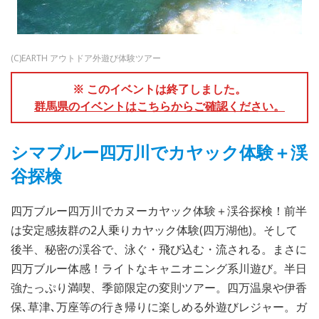
(C)EARTH アウトドア外遊び体験ツアー
※ このイベントは終了しました。
群馬県のイベントはこちらからご確認ください。
シマブルー四万川でカヤック体験＋渓
谷探検
四万ブルー四万川でカヌーカヤック体験＋渓谷探検！前半
は安定感抜群の2人乗りカヤック体験(四万湖他)。そして
後半、秘密の渓谷で、泳ぐ・飛び込む・流される。まさに
四万ブルー体感！ライトなキャニオニング系川遊び。半日
強たっぷり満喫、季節限定の変則ツアー。四万温泉や伊香
保､草津､万座等の行き帰りに楽しめる外遊びレジャー。ガ