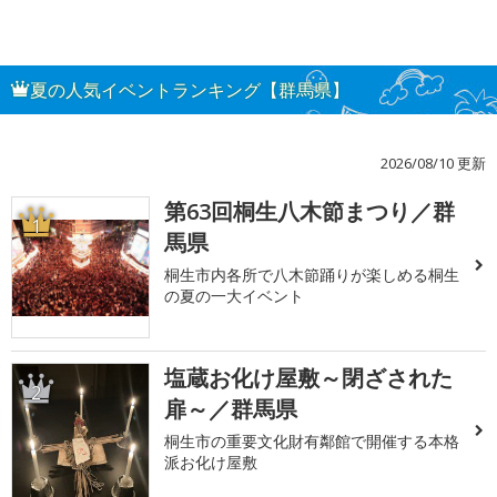
夏の人気イベントランキング【群馬県】
2026/08/10 更新
第63回桐生八木節まつり／群
1
馬県
桐生市内各所で八木節踊りが楽しめる桐生
の夏の一大イベント
塩蔵お化け屋敷～閉ざされた
2
扉～／群馬県
桐生市の重要文化財有鄰館で開催する本格
派お化け屋敷