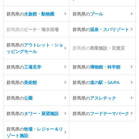
群馬県の
水族館・動物園
群馬県の
プール
群馬県の
ビーチ・海水浴場
群馬県の
温泉・スパリゾート
群馬県の
アウトレット・ショ
群馬県の
商業施設・百貨店
ッピングモール
群馬県の
工場見学
群馬県の
博物館・科学館
群馬県の
美術館
群馬県の
道の駅・SA/PA
群馬県の
公園
群馬県の
アスレチック
群馬県の
タワー・展望施設
群馬県の
フードテーマパーク
群馬県の
牧場・レジャー＆リ
ゾート施設