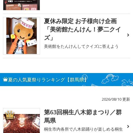
夏休み限定 お子様向け企画
「美術館たんけん！夢二クイ
ズ」
美術館をたんけんしてクイズに答えよう
夏の人気夏祭りランキング【群馬県】
2026/08/10 更新
第63回桐生八木節まつり／群
1
馬県
桐生市内各所で八木節踊りが楽しめる桐生