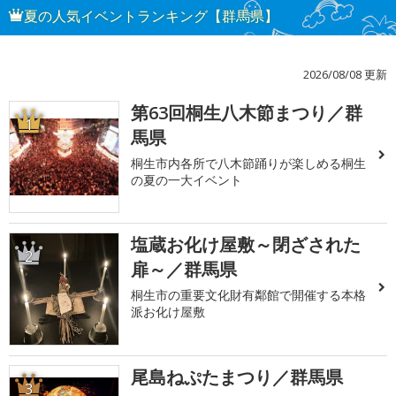
夏の人気イベントランキング【群馬県】
2026/08/08 更新
第63回桐生八木節まつり／群
1
馬県
桐生市内各所で八木節踊りが楽しめる桐生
の夏の一大イベント
塩蔵お化け屋敷～閉ざされた
2
扉～／群馬県
桐生市の重要文化財有鄰館で開催する本格
派お化け屋敷
尾島ねぷたまつり／群馬県
3