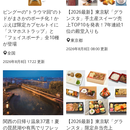
ピングーの“トラウマ回”のト
【2026最新】東京駅「グラ
ドがまさかのポーチ化！か
ンスタ」手土産スイーツ売
ぷえぼ限定カプセルトイに
上TOP10を発表！7年連続1
「スマホストラップ」と
位の殿堂入りも
「フェイスポーチ」全10種
東京都
が登場
2026年8月8日 08:00
更新
全国
2026年8月8日 17:22
更新
関西の日帰り温泉37選！夏
【2026最新】東京駅「グラ
の琵琶湖や有馬でリフレッ
ンスタ」限定弁当売上