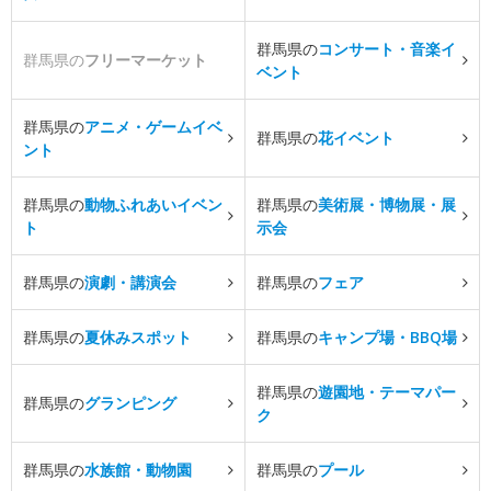
群馬県の
コンサート・音楽イ
群馬県の
フリーマーケット
ベント
群馬県の
アニメ・ゲームイベ
群馬県の
花イベント
ント
群馬県の
動物ふれあいイベン
群馬県の
美術展・博物展・展
ト
示会
群馬県の
演劇・講演会
群馬県の
フェア
群馬県の
夏休みスポット
群馬県の
キャンプ場・BBQ場
群馬県の
遊園地・テーマパー
群馬県の
グランピング
ク
群馬県の
水族館・動物園
群馬県の
プール