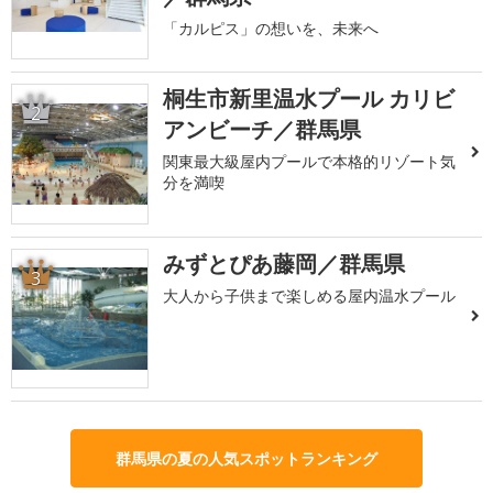
「カルピス」の想いを、未来へ
桐生市新里温水プール カリビ
2
アンビーチ／群馬県
関東最大級屋内プールで本格的リゾート気
分を満喫
みずとぴあ藤岡／群馬県
3
大人から子供まで楽しめる屋内温水プール
群馬県の夏の人気スポットランキング