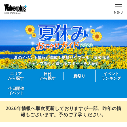
MENU
夏のイベント情報が満載！夏祭りやプール、海水浴場、
キャンプ場など遊べるスポットを大紹介
エリア
日付
イベント
夏祭り
から探す
から探す
ランキング
今日開催
イベント
2026年情報へ順次更新しておりますが一部、昨年の情
報もございます。予めご了承ください。