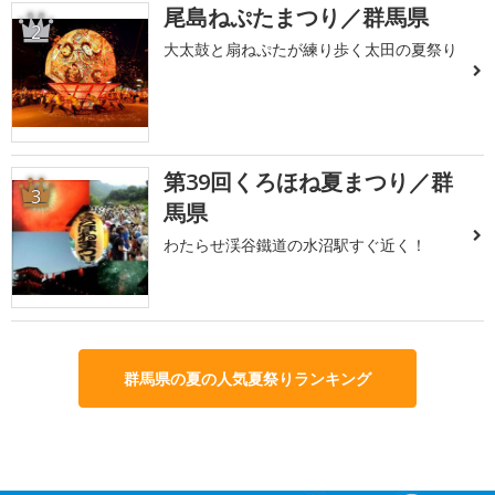
尾島ねぷたまつり／群馬県
2
大太鼓と扇ねぷたが練り歩く太田の夏祭り
第39回くろほね夏まつり／群
3
馬県
わたらせ渓谷鐵道の水沼駅すぐ近く！
群馬県の夏の人気夏祭りランキング