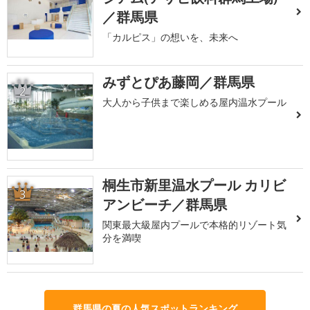
／群馬県
「カルピス」の想いを、未来へ
みずとぴあ藤岡／群馬県
2
大人から子供まで楽しめる屋内温水プール
桐生市新里温水プール カリビ
3
アンビーチ／群馬県
関東最大級屋内プールで本格的リゾート気
分を満喫
群馬県の夏の人気スポットランキング