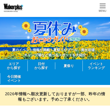
MENU
夏のイベント情報が満載！夏祭りやプール、海水浴場、
キャンプ場など遊べるスポットを大紹介
エリア
日付
イベント
夏祭り
から探す
から探す
ランキング
今日開催
イベント
2026年情報へ順次更新しておりますが一部、昨年の情
報もございます。予めご了承ください。