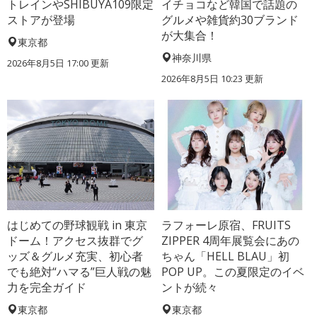
トレインやSHIBUYA109限定
イチョコなど韓国で話題の
ストアが登場
グルメや雑貨約30ブランド
が大集合！
東京都
神奈川県
2026年8月5日 17:00
更新
2026年8月5日 10:23
更新
はじめての野球観戦 in 東京
ラフォーレ原宿、FRUITS
ドーム！アクセス抜群でグ
ZIPPER 4周年展覧会にあの
ッズ＆グルメ充実、初心者
ちゃん「HELL BLAU」初
でも絶対“ハマる”巨人戦の魅
POP UP。この夏限定のイベ
力を完全ガイド
ントが続々
東京都
東京都