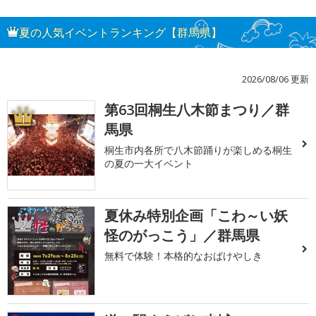
夏の人気イベントランキング【群馬県】
2026/08/06 更新
第63回桐生八木節まつり／群
1
馬県
桐生市内各所で八木節踊りが楽しめる桐生
の夏の一大イベント
夏休み特別企画「こわ～い妖
2
怪のがっこう」／群馬県
無料で体験！本格的なおばけやしき