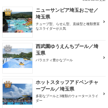
ニューサンピア埼玉おごせ／
1
埼玉県
チューブ型、らせん型、直線型と種類豊富
なスライダーが人気
西武園ゆうえんちプール／埼
2
玉県
バラエティ豊かなプール
ホットスタッフアドベンチャ
3
ープール／埼玉県
多彩なプールと3種類のウォータースライ
ダー