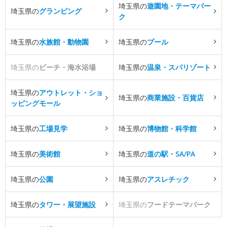
埼玉県の
遊園地・テーマパー
埼玉県の
グランピング
ク
埼玉県の
水族館・動物園
埼玉県の
プール
埼玉県の
ビーチ・海水浴場
埼玉県の
温泉・スパリゾート
埼玉県の
アウトレット・ショ
埼玉県の
商業施設・百貨店
ッピングモール
埼玉県の
工場見学
埼玉県の
博物館・科学館
埼玉県の
美術館
埼玉県の
道の駅・SA/PA
埼玉県の
公園
埼玉県の
アスレチック
埼玉県の
タワー・展望施設
埼玉県の
フードテーマパーク