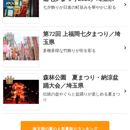
七夕飾りが日進の町並みを華やかに彩る
第72回 上福岡七夕まつり／埼
2
玉県
多種多様な竹飾りが街を彩る
森林公園 夏まつり・納涼盆
3
踊大会／埼玉県
伝統の盆やぐらと盆踊りが楽しめる夏まつ
り
埼玉県の夏の人気夏祭りランキング