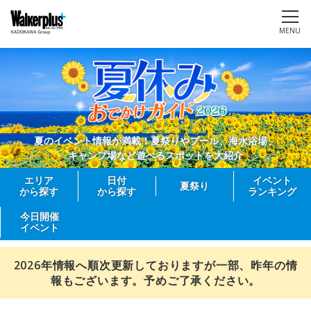
MENU
夏のイベント情報が満載！夏祭りやプール、海水浴場、
キャンプ場など遊べるスポットを大紹介
エリア
日付
イベント
夏祭り
から探す
から探す
ランキング
今日開催
イベント
2026年情報へ順次更新しておりますが一部、昨年の情
報もございます。予めご了承ください。