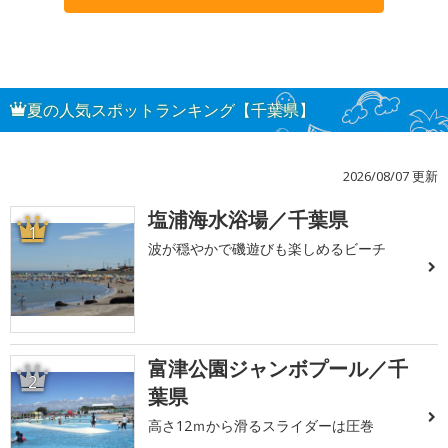
夏の人気スポットランキング【千葉県】
2026/08/07 更新
塩浦海水浴場／千葉県
1
波が穏やかで磯遊びも楽しめるビーチ
富津公園ジャンボプール／千
2
葉県
高さ12ｍから滑るスライダーは圧巻