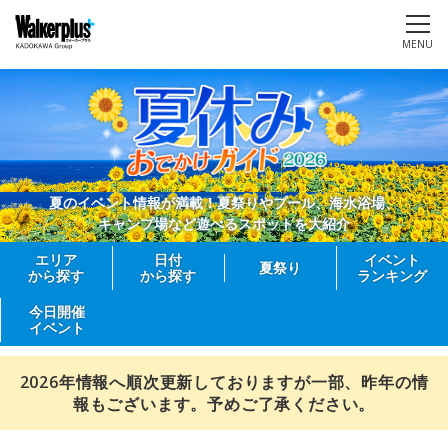
MENU
夏のイベント情報が満載！夏祭りやプール、海水浴場、
キャンプ場など遊べるスポットを大紹介
エリア
日付
イベント
夏祭り
から探す
から探す
ランキング
今日開催
イベント
2026年情報へ順次更新しておりますが一部、昨年の情
報もございます。予めご了承ください。