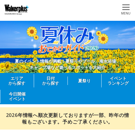
MENU
夏のイベント情報が満載！夏祭りやプール、海水浴場、
キャンプ場など遊べるスポットを大紹介
エリア
日付
イベント
夏祭り
から探す
から探す
ランキング
今日開催
イベント
2026年情報へ順次更新しておりますが一部、昨年の情
報もございます。予めご了承ください。