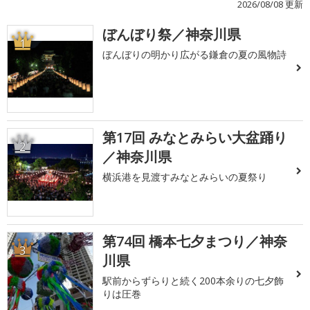
2026/08/08 更新
ぼんぼり祭／神奈川県
1
ぼんぼりの明かり広がる鎌倉の夏の風物詩
第17回 みなとみらい大盆踊り
2
／神奈川県
横浜港を見渡すみなとみらいの夏祭り
第74回 橋本七夕まつり／神奈
3
川県
駅前からずらりと続く200本余りの七夕飾
りは圧巻