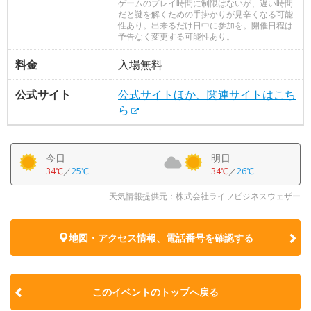
ゲームのプレイ時間に制限はないが、遅い時間
だと謎を解くための手掛かりが見辛くなる可能
性あり。出来るだけ日中に参加を。開催日程は
予告なく変更する可能性あり。
料金
入場無料
公式サイト
公式サイトほか、関連サイトはこち
ら
今日
明日
34℃
／
25℃
34℃
／
26℃
天気情報提供元：株式会社ライフビジネスウェザー
地図・アクセス情報、電話番号を確認する
このイベントのトップへ戻る