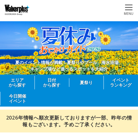
MENU
夏のイベント情報が満載！夏祭りやプール、海水浴場、
キャンプ場など遊べるスポットを大紹介
エリア
日付
イベント
夏祭り
から探す
から探す
ランキング
今日開催
イベント
2026年情報へ順次更新しておりますが一部、昨年の情
報もございます。予めご了承ください。