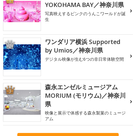
1
YOKOHAMA BAY／神奈川県
写真映えするピンクのうんこワールドが誕
生
ワンダリア横浜 Supported
2
by Umios／神奈川県
デジタル映像が生む6つの非日常体験空間
森永エンゼルミュージアム
3
MORIUM (モリウム)／神奈川
県
映像と展示で体感する森永製菓のミュージ
アム