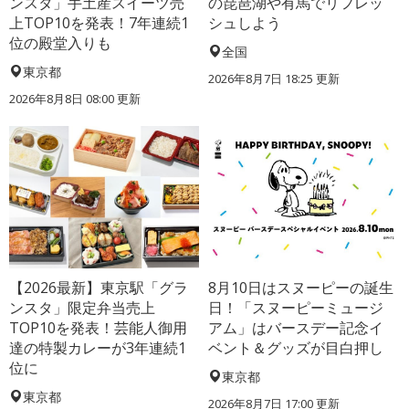
ンスタ」手土産スイーツ売
の琵琶湖や有馬でリフレッ
上TOP10を発表！7年連続1
シュしよう
位の殿堂入りも
全国
東京都
2026年8月7日 18:25
更新
2026年8月8日 08:00
更新
【2026最新】東京駅「グラ
8月10日はスヌーピーの誕生
ンスタ」限定弁当売上
日！「スヌーピーミュージ
TOP10を発表！芸能人御用
アム」はバースデー記念イ
達の特製カレーが3年連続1
ベント＆グッズが目白押し
位に
東京都
東京都
2026年8月7日 17:00
更新