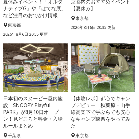
夏休みイベント！「オルタ
京都内のおすすめイベント
ナティブG」や「はてな展」
【夏休み】
など注目のおでかけ情報
東京都
東京都
2026年8月6日 20:35
更新
2026年8月6日 20:55
更新
日本初のスヌーピー屋内施
【体験レポ】都心でキャン
設「SNOOPY Playful
プデビュー！秋葉原・山手
PARK」が8月10日オープ
線高架下で手ぶらでも安心
ン！見どころと料金・入場
なキャンプ練習をやってみ
ルールまとめ
た
千葉県
東京都