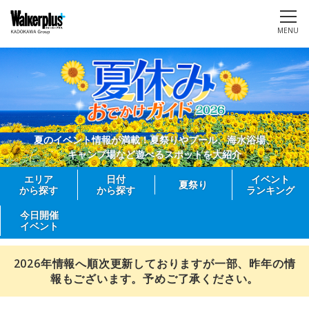
MENU
夏のイベント情報が満載！夏祭りやプール、海水浴場、
キャンプ場など遊べるスポットを大紹介
エリア
日付
イベント
夏祭り
から探す
から探す
ランキング
今日開催
イベント
2026年情報へ順次更新しておりますが一部、昨年の情
報もございます。予めご了承ください。