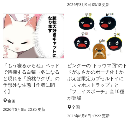
2026年8月9日 03:18
更新
「もう寝るからね」ベッド
ピングーの“トラウマ回”のト
で待機する白猫→冬になる
ドがまさかのポーチ化！か
と現れる「腕枕ヤクザ」の
ぷえぼ限定カプセルトイに
予想外な生態【作者に聞
「スマホストラップ」と
く】
「フェイスポーチ」全10種
が登場
全国
全国
2026年8月8日 20:35
更新
2026年8月8日 17:22
更新