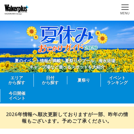
MENU
夏のイベント情報が満載！夏祭りやプール、海水浴場、
キャンプ場など遊べるスポットを大紹介
エリア
日付
イベント
夏祭り
から探す
から探す
ランキング
今日開催
イベント
2026年情報へ順次更新しておりますが一部、昨年の情
報もございます。予めご了承ください。