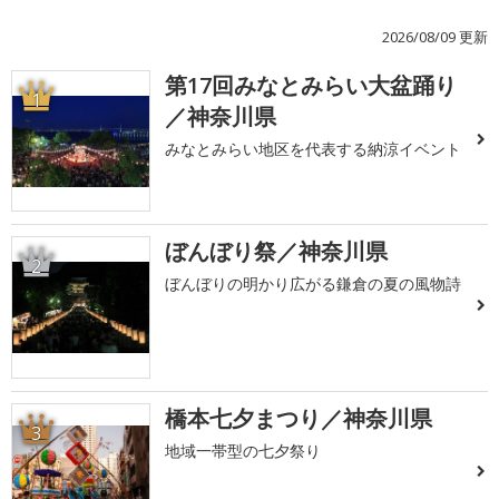
2026/08/09 更新
第17回みなとみらい大盆踊り
1
／神奈川県
みなとみらい地区を代表する納涼イベント
ぼんぼり祭／神奈川県
2
ぼんぼりの明かり広がる鎌倉の夏の風物詩
橋本七夕まつり／神奈川県
3
地域一帯型の七夕祭り