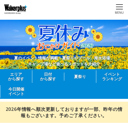
MENU
夏のイベント情報が満載！夏祭りやプール、海水浴場、
キャンプ場など遊べるスポットを大紹介
エリア
日付
イベント
夏祭り
から探す
から探す
ランキング
今日開催
イベント
2026年情報へ順次更新しておりますが一部、昨年の情
報もございます。予めご了承ください。