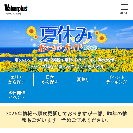
MENU
夏のイベント情報が満載！夏祭りやプール、海水浴場、
キャンプ場など遊べるスポットを大紹介
エリア
日付
イベント
夏祭り
から探す
から探す
ランキング
今日開催
イベント
2026年情報へ順次更新しておりますが一部、昨年の情
報もございます。予めご了承ください。