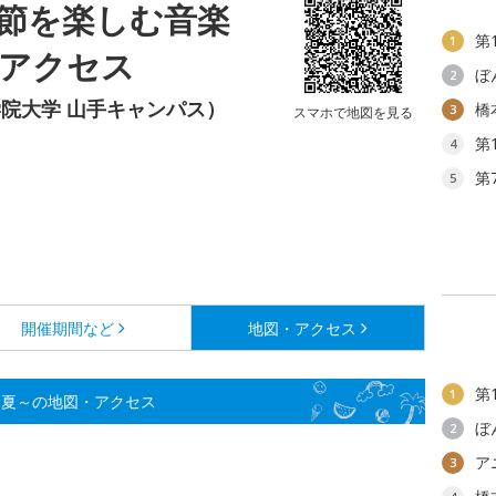
節を楽しむ音楽
第
1
・アクセス
ぼ
2
院大学 山手キャンパス）
橋
3
スマホで地図を見る
第
4
第
5
開催期間など
地図・アクセス
第
1
～夏～の地図・アクセス
ぼ
2
ア
3