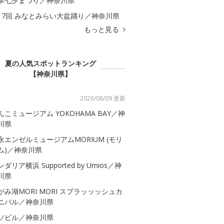
本七夕まつり／神奈川県
17回 みなとみらい大盆踊り／神奈川県
もっと見る
夏の人気スポットランキング
【神奈川県】
2026/08/09 更新
んこミュージアム YOKOHAMA BAY／神
川県
永エンゼルミュージアムMORIUM (モリ
ム)／神奈川県
ダリア横浜 Supported by Umios／神
川県
がみ湖MORI MORI スプラッッッシュカ
ニバル／神奈川県
ソビル／神奈川県