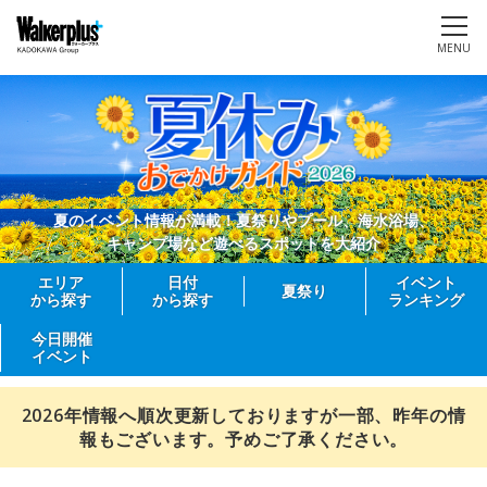
MENU
夏のイベント情報が満載！夏祭りやプール、海水浴場、
キャンプ場など遊べるスポットを大紹介
エリア
日付
イベント
夏祭り
から探す
から探す
ランキング
今日開催
イベント
2026年情報へ順次更新しておりますが一部、昨年の情
報もございます。予めご了承ください。