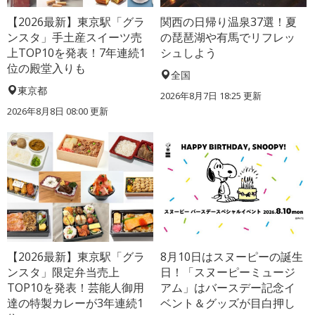
【2026最新】東京駅「グラ
関西の日帰り温泉37選！夏
ンスタ」手土産スイーツ売
の琵琶湖や有馬でリフレッ
上TOP10を発表！7年連続1
シュしよう
位の殿堂入りも
全国
東京都
2026年8月7日 18:25
更新
2026年8月8日 08:00
更新
【2026最新】東京駅「グラ
8月10日はスヌーピーの誕生
ンスタ」限定弁当売上
日！「スヌーピーミュージ
TOP10を発表！芸能人御用
アム」はバースデー記念イ
達の特製カレーが3年連続1
ベント＆グッズが目白押し