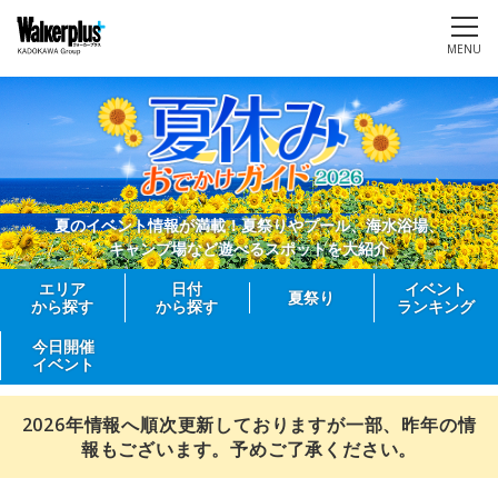
MENU
夏のイベント情報が満載！夏祭りやプール、海水浴場、
キャンプ場など遊べるスポットを大紹介
エリア
日付
イベント
夏祭り
から探す
から探す
ランキング
今日開催
イベント
2026年情報へ順次更新しておりますが一部、昨年の情
報もございます。予めご了承ください。