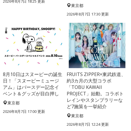
2026年8月7日 18:25
更新
東京都
2026年8月7日 17:30
更新
8月10日はスヌーピーの誕生
FRUITS ZIPPER×東武鉄道、
日！「スヌーピーミュージ
約3カ月の大型コラボ
アム」はバースデー記念イ
「TOBU KAWAII
ベント＆グッズが目白押し
PROJECT」始動。コラボト
レインやスタンプラリーな
東京都
ど7施策を一挙紹介
2026年8月7日 17:00
更新
東京都
2026年8月7日 12:24
更新