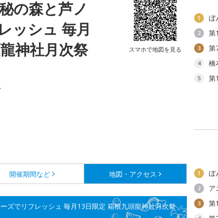
神秘の森と芦ノ
ぼ
1
レッシュ 毎月
第
2
頭龍神社月次祭
第
3
スマホで地図を見る
橋
4
第
5
場
ぼ
開催期間など
地図・アクセス
1
ア
2
第
3
ーズでリフレッシュ 毎月13日限定 箱根九頭龍神社月次祭