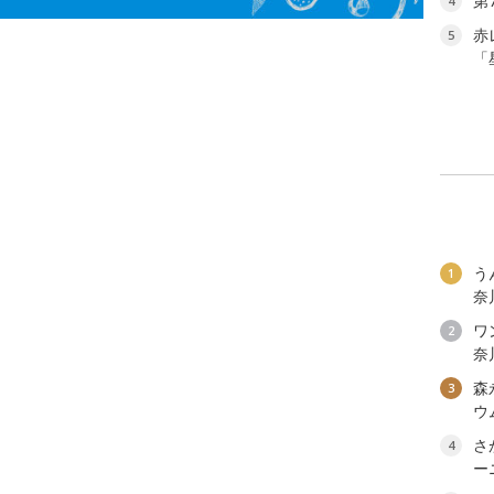
第
4
赤
5
「
う
1
奈
ワン
2
奈
森
3
ウ
さ
4
ー