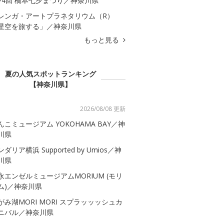
74回 橋本七夕まつり／神奈川県
レンガ・アートプラネタリウム（R）
星空を旅する」／神奈川県
もっと見る
夏の人気スポットランキング
【神奈川県】
2026/08/08 更新
んこミュージアム YOKOHAMA BAY／神
川県
ダリア横浜 Supported by Umios／神
川県
永エンゼルミュージアムMORIUM (モリ
ム)／神奈川県
がみ湖MORI MORI スプラッッッシュカ
ニバル／神奈川県