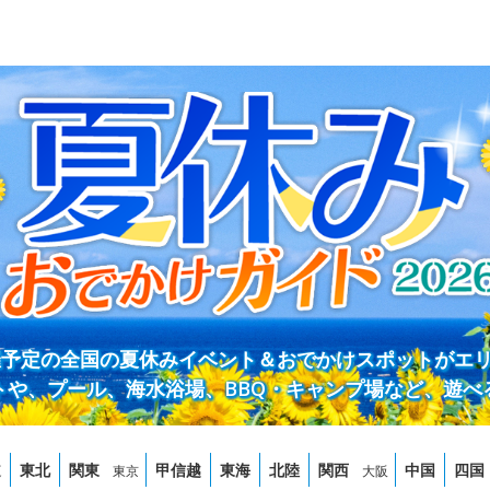
開催予定の全国の夏休みイベント＆おでかけスポットがエ
トや、プール、海水浴場、BBQ・キャンプ場など、遊べ
道
東北
関東
甲信越
東海
北陸
関西
中国
四国
東京
大阪