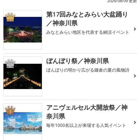
2026/08/09 更新
第17回みなとみらい大盆踊り
1
／神奈川県
みなとみらい地区を代表する納涼イベント
ぼんぼり祭／神奈川県
2
ぼんぼりの明かり広がる鎌倉の夏の風物詩
アニヴェルセル大開放祭／神
3
奈川県
毎年1000名以上が来場する人気イベント