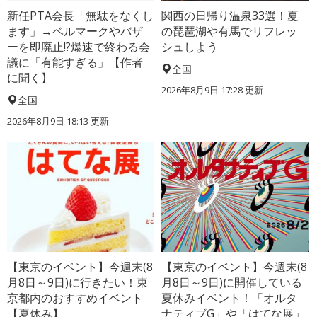
新任PTA会長「無駄をなくし
関西の日帰り温泉33選！夏
ます」→ベルマークやバザ
の琵琶湖や有馬でリフレッ
ーを即廃止!?爆速で終わる会
シュしよう
議に「有能すぎる」【作者
全国
に聞く】
2026年8月9日 17:28
更新
全国
2026年8月9日 18:13
更新
【東京のイベント】今週末(8
【東京のイベント】今週末(8
月8日～9日)に行きたい！東
月8日～9日)に開催している
京都内のおすすめイベント
夏休みイベント！「オルタ
【夏休み】
ナティブG」や「はてな展」