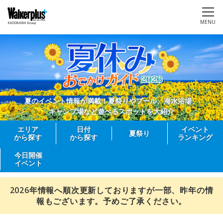
MENU
夏のイベント情報が満載！夏祭りやプール、海水浴場、
キャンプ場など遊べるスポットを大紹介
エリア
日付
イベント
夏祭り
から探す
から探す
ランキング
今日開催
イベント
2026年情報へ順次更新しておりますが一部、昨年の情
報もございます。予めご了承ください。